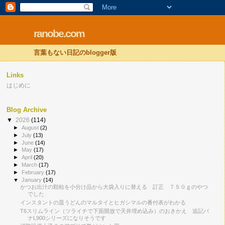
ranobe.com
言葉もない日記のblogger版
Links
はじめに
Blog Archive
▼
2026
(114)
►
August
(2)
►
July
(13)
►
June
(14)
►
May
(17)
►
April
(20)
►
March
(17)
►
February
(17)
▼
January
(14)
かつお出汁の顆粒を小分け品から大袋入りに替える 訂正 ７５０ｇのやつ
でした
インスタントの皿うどんのマルタイとヒガシマルの番付表がわかる
T6スリムライン（ツライチで下面開放で天井埋め込み）のおきかえ 追記パ
ナL900シリーズになりそうです