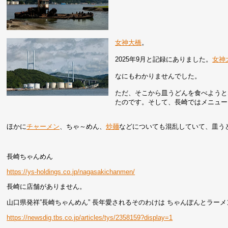
女神大橋
。
2025年9月と記録にありました。
女神
なにもわかりませんでした。
ただ、そこから皿うどんを食べようと
たのです。そして、長崎ではメニュー
ほかに
チャーメン
、ちゃ～めん、
炒麺
などについても混乱していて、皿う
長崎ちゃんめん
https://ys-holdings.co.jp/nagasakichanmen/
長崎に店舗がありません。
山口県発祥”長崎ちゃんめん” 長年愛されるそのわけは ちゃんぽんとラー
https://newsdig.tbs.co.jp/articles/tys/2358159?display=1