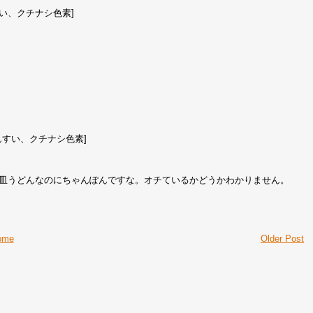
い、クチナシ色素]
んすい、クチナシ色素]
。皿うどんなのにちゃんぽんですな。オチているかどうかわかりません。
ome
Older Post