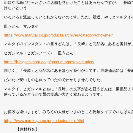
山口や広島に行ったさいに店舗を見かけたことはあったんですが、「長崎
けないという……
いろいろと派生していてわからないのです。ただ、最近、やっとマルタイ
皿うどん マルタイ
https://www.marutai.co.jp/products/archives/category/chowmein
マルタイのインスタントの皿うどんは、「長崎」と商品名にあると番付が
ヒガシマル（ヒガシフーズ） 皿うどん
https://k-higashimaru.co.jp/product-types/plate-udon/
同じく、「長崎」と商品名にあるほうが番付が上です。最廉価品には「長
だいたい安いものを買っていたのでわかりませんでした。
マルタイ、ヒガシマルともに「長崎」の文字がある皿うどんは、廉価品よ
使っているかどうかで麺の食感が大きく変わるようです。
お値段も違いますが、みろくの太麺がいまのところ乾麺タイプでいちばん
https://www.mirokuya.co.jp/products/detail/454
【原材料名】