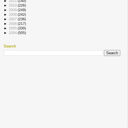
►
2011
(140)
►
2010
(226)
►
2009
(249)
►
2008
(242)
►
2007
(236)
►
2006
(217)
►
2005
(330)
►
2004
(505)
Search