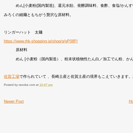
めん[小麦粉(国内製造)、還元水飴、発酵調味料、食酢、食塩/かんす
みろくの細麺ともちがう贅沢な原材料。
リンガーハット 太麺
https://www.rhk-shopping.jp/shop/g/gP08P/
原材料
めん [小麦粉（国内製造）、粉末状植物性たん白／加工でん粉、か
佐賀工場
で作られていて 、長崎土産と佐賀土産の境界もこえていきます
Posted by
ranobe.com
at
10:47 pm
Newer Post
H