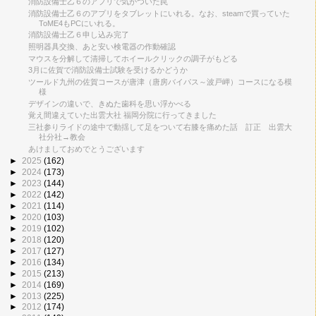
消防設備士乙６のアプリで気がついた罠
消防設備士乙６のアプリをタブレットにいれる。なお、steamで買っていた
ToME4もPCにいれる。
消防設備士乙６申し込み完了
照明器具交換、あと安い検電器の作動確認
マウスを分解して清掃してホイールクリックの調子がもどる
3月に佐賀で消防設備士試験を受けるかどうか
ツールド九州の佐賀コースが唐津（唐房バイパス～波戸岬）コースになる模
様
デザインの違いで、きぬた歯科を思い浮かべる
覚え間違えていた出雲大社 福岡分院に行ってきました
三社参りライドの途中で動揺して足をついて右膝を痛めた話 訂正 出雲大
社分社→教会
あけましておめでとうございます
►
2025
(162)
►
2024
(173)
►
2023
(144)
►
2022
(142)
►
2021
(114)
►
2020
(103)
►
2019
(102)
►
2018
(120)
►
2017
(127)
►
2016
(134)
►
2015
(213)
►
2014
(169)
►
2013
(225)
►
2012
(174)