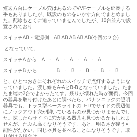
短辺方向にケーブル穴はあるのでVVFケーブルを延長する
手もありましたが、既設のものをいかす方向でまとめまし
た。配線もとくに追っていませんでしたが、10台並んで設
置されており
スイッチAB・電源側 AB AB AB AB AB(今回の２台)
となっていて、
スイッチA から A - A - A - A - A
スイッチB から B - B - B - B - B
と、ひとつおきにそれぞれのスイッチで点灯するようにな
っていました。渡し線もA-AとB-Bとなっていました。たま
たま端の2台でよかったです。残りが壊れた時が面倒。今回
の器具を取り付けたあとに調べたら、パナソニックの照明
器具でも、トラス型ベースライトのLEDでサイドの長辺側
にノックアウト穴が開いているものが見つかりませんでし
た。探したらサイドに穴がある器具も見つかるかもしれま
せんが、たぶん高くなりそうです。あと、明るさが違う可
能性がたかい。同じ器具を並べることになりそうです。取
り付ける場合は