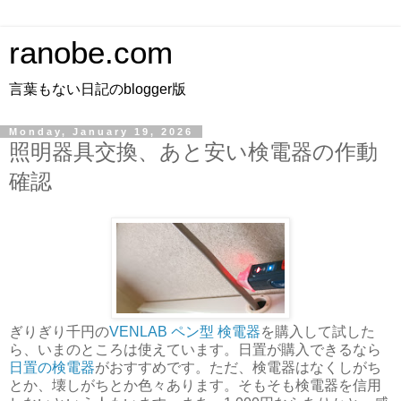
ranobe.com
言葉もない日記のblogger版
Monday, January 19, 2026
照明器具交換、あと安い検電器の作動
確認
ぎりぎり千円の
VENLAB ペン型 検電器
を購入して試した
ら、いまのところは使えています。日置が購入できるなら
日置の検電器
がおすすめです。ただ、検電器はなくしがち
とか、壊しがちとか色々あります。そもそも検電器を信用