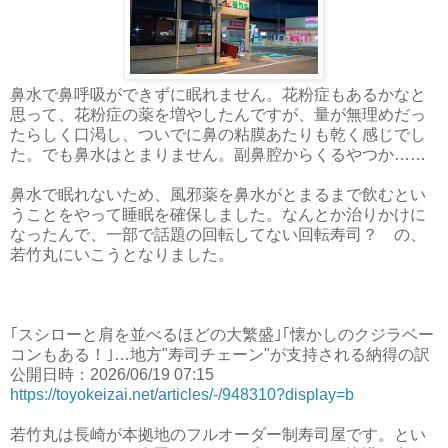
鼻水で鼻呼吸ができずに眠れません。花粉症もあるかなと
思って、花粉症の薬を増やしたんですが、量が無理めだっ
たらしく口渇し、ついでに鼻の粘膜あたりも乾く感じでし
た。でも鼻水はとまりません。副鼻腔からくるやつか……
鼻水で眠れないため、風邪薬を鼻水がとまるまで飲むとい
うことをやって睡眠を確保しました。なんとか治りかけに
なったんで、一部で話題の回転してない回転寿司？ の、
若竹丸にいこうとなりました。
｢スシローと肩を並べるほどの大繁盛｣｢懐かしのクジラベー
コンもある！｣…地方"寿司チェーン"が支持される納得の訳
公開日時：2026/06/19 07:15
https://toyokeizai.net/articles/-/948310?display=b
若竹丸は長崎が本拠地のフルオーダー制寿司屋です。とい