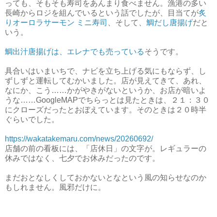
っても、そもそも寿司をあんまり食べません。漁港の多い
長崎からロジを組んでいるという話でしたが、目当てが
炙
りオーロラサーモン ミニ寿司
、そして、
鯛だし唐揚げ
だと
いう。
鯛出汁唐揚げは、エレナでも売っている
そうです。
具合いはいまいちで、ナビを立ち上げる気にもならず、し
ずしずと運転してむかいました。店が見えてきて、あれ、
なにか、こう……かがやきがないというか、お店が暗いよ
うな……GoogleMAPでちらっとは見たときは、２１：３０
にクローズだったとおぼえています。そのときは２０時半
ぐらいでした。
https://wakatakemaru.com/news/20260692/
店舗の前の看板には、「店休日」の文字が。レギュラーの
休みではなく、七夕でお休みだったのです。
まだおとなしくしておかないとなという風の知らせなのか
もしれません。風邪だけに。