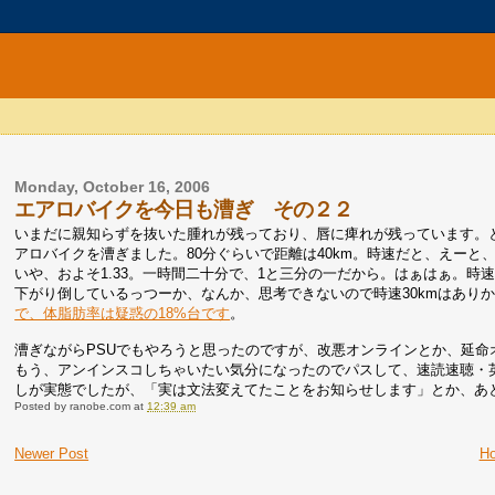
Monday, October 16, 2006
エアロバイクを今日も漕ぎ その２２
いまだに親知らずを抜いた腫れが残っており、唇に痺れが残っています。
アロバイクを漕ぎました。80分ぐらいで距離は40km。時速だと、えーと、暗算
いや、およそ1.33。一時間二十分で、1と三分の一だから。はぁはぁ。時
下がり倒しているっつーか、なんか、思考できないので時速30kmはあり
で、体脂肪率は疑惑の18%台です
。
漕ぎながらPSUでもやろうと思ったのですが、改悪オンラインとか、延
もう、アンインスコしちゃいたい気分になったのでパスして、速読速聴・英単
しが実態でしたが、「実は文法変えてたことをお知らせします」とか、あと
Posted by
ranobe.com
at
12:39 am
Newer Post
H