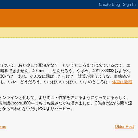
とはいえ、あと少しで完治かな？ というところまでは来ているので、エ
できません。40km÷……なんだろう。やばめ。40/1.333333およそ3。
速30km？ あれ、そんなに飛ばしたっけ？ 計算が違うような。血糖値が
かも。いや、どうだろう。いっぱいいっぱい。いまのところは、
体重は微増
命オンラインと化して、より周回・作業を強いるようになっているらしく、
語のcore1800をぼちぼち読みながら漕ぎました。CD掛けながら聞き流
から言われないだけPSUよりハッピー。
ome
Older Post