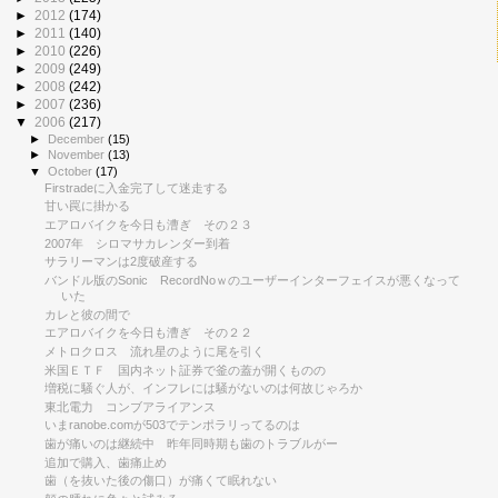
►
2012
(174)
►
2011
(140)
►
2010
(226)
►
2009
(249)
►
2008
(242)
►
2007
(236)
▼
2006
(217)
►
December
(15)
►
November
(13)
▼
October
(17)
Firstradeに入金完了して迷走する
甘い罠に掛かる
エアロバイクを今日も漕ぎ その２３
2007年 シロマサカレンダー到着
サラリーマンは2度破産する
バンドル版のSonic RecordNoｗのユーザーインターフェイスが悪くなって
いた
カレと彼の間で
エアロバイクを今日も漕ぎ その２２
メトロクロス 流れ星のように尾を引く
米国ＥＴＦ 国内ネット証券で釜の蓋が開くものの
増税に騒ぐ人が、インフレには騒がないのは何故じゃろか
東北電力 コンブアライアンス
いまranobe.comが503でテンポラリってるのは
歯が痛いのは継続中 昨年同時期も歯のトラブルがー
追加で購入、歯痛止め
歯（を抜いた後の傷口）が痛くて眠れない