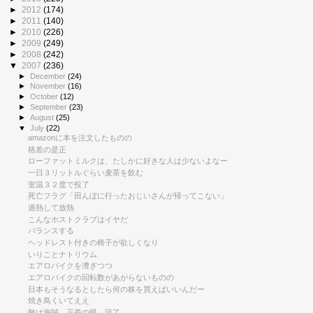
►
2012
(174)
►
2011
(140)
►
2010
(226)
►
2009
(249)
►
2008
(242)
▼
2007
(236)
►
December
(24)
►
November
(16)
►
October
(12)
►
September
(23)
►
August
(25)
▼
July
(22)
amazonに本を注文したものの
格差の是正
ローファットミルクは、たしかに好きな人は少ないよなー
一日３リットルぐらい麦茶を飲む
室温３２度で投了
死亡フラグ「田んぼに行ったおじいさんが帰ってこない」
過熱して放熱
こんなホストクラブはイヤだ
バランスする
ヘッドレスト付きの椅子が欲しくなり
いりことナトリウム
エアロバイクを漕ぎつつ
エアロバイクの回転数があがらないものの
日本もそうなるとしたら何の株を買えばいいんだー
焼き鳥くいてええ
敵は海賊 正義の眼 読了