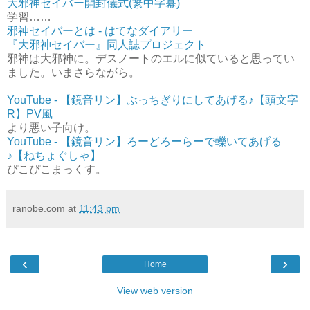
大邪神セイバー開封儀式(繁中字幕)
学習……
邪神セイバーとは - はてなダイアリー
『大邪神セイバー』同人誌プロジェクト
邪神は大邪神に。デスノートのエルに似ていると思ってい
ました。いまさらながら。
YouTube - 【鏡音リン】ぶっちぎりにしてあげる♪【頭文字
R】PV風
より悪い子向け。
YouTube - 【鏡音リン】ろーどろーらーで轢いてあげる
♪【ねちょぐしゃ】
ぴこぴこまっくす。
ranobe.com
at
11:43 pm
‹
›
Home
View web version