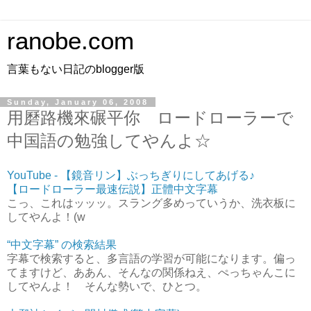
ranobe.com
言葉もない日記のblogger版
Sunday, January 06, 2008
用磿路機來碾平你 ロードローラーで
中国語の勉強してやんよ☆
YouTube - 【鏡音リン】ぶっちぎりにしてあげる♪
【ロードローラー最速伝説】正體中文字幕
こっ、これはッッッ。スラング多めっていうか、洗衣板に
してやんよ！(w
“中文字幕” の検索結果
字幕で検索すると、多言語の学習が可能になります。偏っ
てますけど、ああん、そんなの関係ねえ、ぺっちゃんこに
してやんよ！ そんな勢いで、ひとつ。