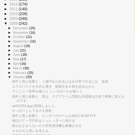
►
2012
(174)
►
2011
(140)
►
2010
(226)
►
2009
(249)
▼
2008
(242)
►
December
(25)
►
November
(16)
►
October
(21)
►
September
(15)
►
August
(18)
►
July
(21)
►
June
(18)
►
May
(17)
►
April
(16)
►
March
(30)
►
February
(25)
▼
January
(20)
雄牛と熊と欲豚と １億円をためるにはを日本でやるには 追加
エアロバイクを今日も漕ぎ 怪物王女６巻を読みながら
アンソニー世界を喰らう シンガポールを喰らう
雄牛と熊と欲豚と 実は、サブプライム問題な外国株は日本で簡単に買える
のです。
up252352.jpgは削除しました。
やっぱりとんでるスギ花粉
雄牛と熊と欲豚と エンダーのゲームなMSCI ACWI ETF
寝ぼけて一万円札をシュレッダーに掛ける
咳がおさまらないので空気清浄機を稼働させる
ネギの大人買いを考える