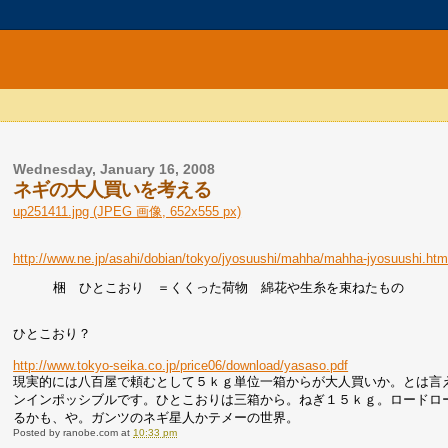
Wednesday, January 16, 2008
ネギの大人買いを考える
up251411.jpg (JPEG 画像, 652x555 px)
http://www.ne.jp/asahi/dobian/tokyo/jyosuushi/mahha/mahha-jyosuushi.ht
梱 ひとこおり ＝くくった荷物 綿花や生糸を束ねたもの
ひとこおり？
http://www.tokyo-seika.co.jp/price06/download/yasaso.pdf
現実的には八百屋で頼むとして５ｋｇ単位一箱からが大人買いか。とは言
ンインポッシブルです。ひとこおりは三箱から。ねぎ１５ｋｇ。ロードロ
るかも、や。ガンツのネギ星人かテメーの世界。
Posted by
ranobe.com
at
10:33 pm