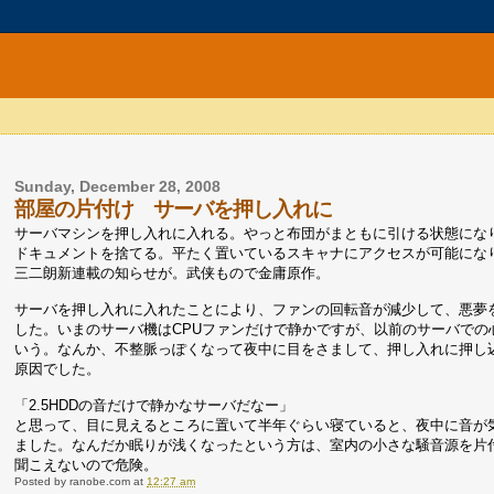
Sunday, December 28, 2008
部屋の片付け サーバを押し入れに
サーバマシンを押し入れに入れる。やっと布団がまともに引ける状態にな
ドキュメントを捨てる。平たく置いているスキャナにアクセスが可能にな
三二朗新連載の知らせが。武侠もので金庸原作。
サーバを押し入れに入れたことにより、ファンの回転音が減少して、悪夢
した。いまのサーバ機はCPUファンだけで静かですが、以前のサーバで
いう。なんか、不整脈っぽくなって夜中に目をさまして、押し入れに押し
原因でした。
「2.5HDDの音だけで静かなサーバだなー」
と思って、目に見えるところに置いて半年ぐらい寝ていると、夜中に音が
ました。なんだか眠りが浅くなったという方は、室内の小さな騒音源を片
聞こえないので危険。
Posted by
ranobe.com
at
12:27 am