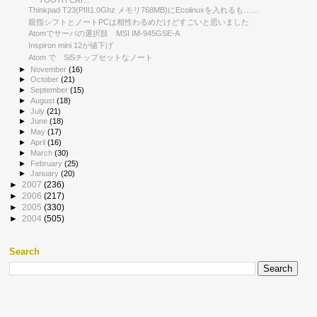
Thinkpad T23(PIII1.0Ghz メモリ768MB)にEcolinuxを入れるも……
親指シフトとノートPCは相性わるめだけどすごいと思いました
Atomでサーバの選択肢 MSI IM-945GSE-A
Inspiron mini 12が値下げ
Atom で SiSチップセットなノート
►
November
(16)
►
October
(21)
►
September
(15)
►
August
(18)
►
July
(21)
►
June
(18)
►
May
(17)
►
April
(16)
►
March
(30)
►
February
(25)
►
January
(20)
►
2007
(236)
►
2006
(217)
►
2005
(330)
►
2004
(505)
Search