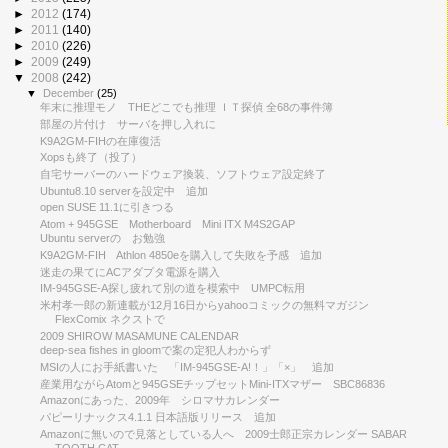
►
2012
(174)
►
2011
(140)
►
2010
(226)
►
2009
(249)
▼
2008
(242)
▼
December
(25)
年末に推理モノ THEどこでも推理 ＩＴ探偵 全68の事件簿
部屋の片付け サーバを押し入れに
K9A2GM-FIHの在庫復活
Xopsも終了（投了）
自宅サーバーのハードウェア換装、ソフトウェア設定終了
Ubuntu8.10 serverを設定中 追加
open SUSE 11.1に引きつる
Atom + 945GSE Motherboard Mini ITX M4S2GAP
Ubuntu serverの お勉強
K9A2GM-FIH Athlon 4850eを購入して失敗を予感 追加
迷走の果てにACアダプタ電源を購入
IM-945GSE-A探し疲れて別の道を模索中 UMPC転用
米村孝一郎の新連載が12月16日からyahooコミックの無料マガジン
FlexComix ネクストで
2009 SHIROW MASAMUNE CALENDAR
deep-sea fishes in gloomで案の定犯人わからず
MSIの人にお手紙書いた 「IM-945GSE-A!！」「×」 追加
産業用ながらAtomと945GSEチップセットMini-ITXマザー SBC86836
Amazonにあった、2009年 シロマサカレンダー
パピーリナックス4.1.1 日本語版リリース 追加
Amazonに無いので見落としている人へ 2009士郎正宗カレンダー SABAR
TOOTH CAT...