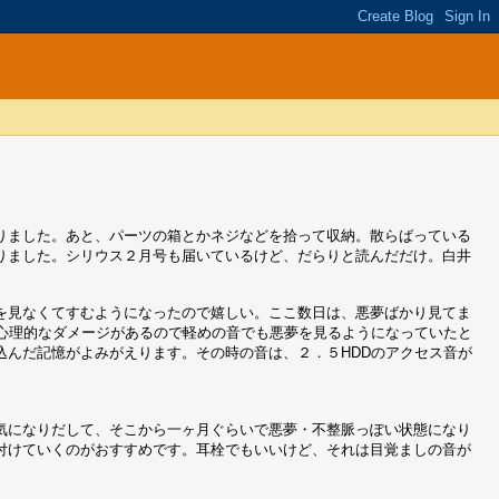
りました。あと、パーツの箱とかネジなどを拾って収納。散らばっている
りました。シリウス２月号も届いているけど、だらりと読んだだけ。白井
を見なくてすむようになったので嬉しい。ここ数日は、悪夢ばかり見てま
の心理的なダメージがあるので軽めの音でも悪夢を見るようになっていたと
込んだ記憶がよみがえります。その時の音は、２．５HDDのアクセス音が
気になりだして、そこから一ヶ月ぐらいで悪夢・不整脈っぽい状態になり
付けていくのがおすすめです。耳栓でもいいけど、それは目覚ましの音が