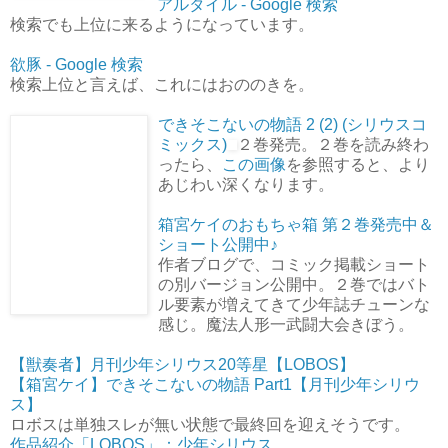
アルタイル - Google 検索
検索でも上位に来るようになっています。
欲豚 - Google 検索
検索上位と言えば、これにはおののきを。
できそこないの物語 2 (2) (シリウスコ
ミックス)
２巻発売。２巻を読み終わ
ったら、
この画像
を参照すると、より
あじわい深くなります。
箱宮ケイのおもちゃ箱 第２巻発売中＆
ショート公開中♪
作者ブログで、コミック掲載ショート
の別バージョン公開中。２巻ではバト
ル要素が増えてきて少年誌チューンな
感じ。魔法人形一武闘大会きぼう。
【獣奏者】月刊少年シリウス20等星【LOBOS】
【箱宮ケイ】できそこないの物語 Part1【月刊少年シリウ
ス】
ロボスは単独スレが無い状態で最終回を迎えそうです。
作品紹介「LOBOS」：少年シリウス