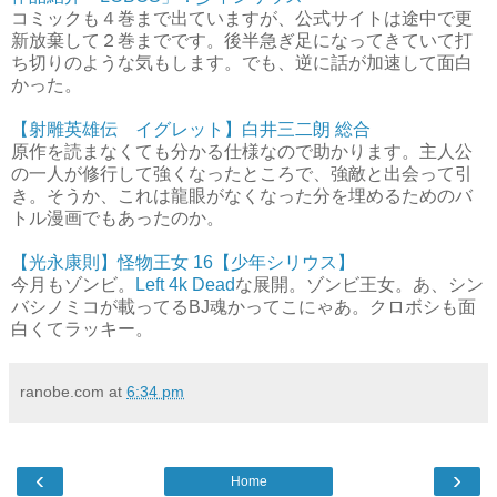
コミックも４巻まで出ていますが、公式サイトは途中で更
新放棄して２巻までです。後半急ぎ足になってきていて打
ち切りのような気もします。でも、逆に話が加速して面白
かった。
【射雕英雄伝 イグレット】白井三二朗 総合
原作を読まなくても分かる仕様なので助かります。主人公
の一人が修行して強くなったところで、強敵と出会って引
き。そうか、これは龍眼がなくなった分を埋めるためのバ
トル漫画でもあったのか。
【光永康則】怪物王女 16【少年シリウス】
今月もゾンビ。
Left 4k Dead
な展開。ゾンビ王女。あ、シン
バシノミコが載ってるBJ魂かってこにゃあ。クロボシも面
白くてラッキー。
ranobe.com
at
6:34 pm
‹
›
Home