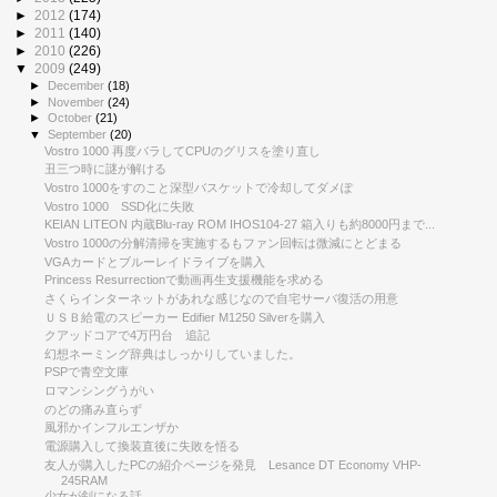
►
2012
(174)
►
2011
(140)
►
2010
(226)
▼
2009
(249)
►
December
(18)
►
November
(24)
►
October
(21)
▼
September
(20)
Vostro 1000 再度バラしてCPUのグリスを塗り直し
丑三つ時に謎が解ける
Vostro 1000をすのこと深型バスケットで冷却してダメぽ
Vostro 1000 SSD化に失敗
KEIAN LITEON 内蔵Blu-ray ROM IHOS104-27 箱入りも約8000円まで...
Vostro 1000の分解清掃を実施するもファン回転は微減にとどまる
VGAカードとブルーレイドライブを購入
Princess Resurrectionで動画再生支援機能を求める
さくらインターネットがあれな感じなので自宅サーバ復活の用意
ＵＳＢ給電のスピーカー Edifier M1250 Silverを購入
クアッドコアで4万円台 追記
幻想ネーミング辞典はしっかりしていました。
PSPで青空文庫
ロマンシングうがい
のどの痛み直らず
風邪かインフルエンザか
電源購入して換装直後に失敗を悟る
友人が購入したPCの紹介ページを発見 Lesance DT Economy VHP-
245RAM
少女が剣になる話