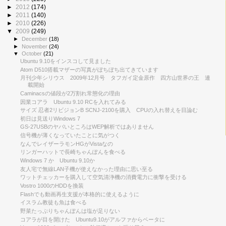
►
2012
(174)
►
2011
(140)
►
2010
(226)
▼
2009
(249)
►
December
(18)
►
November
(24)
▼
October
(21)
Ubuntu 9.10をインスコして見ました
Atom D510搭載マザーの写真がぼちぼち出てきています
月刊少年シリウス 2009年12月号 タフガイ定金原作 四方山世界の王 連
載開始
Caminacsの値段が2万割れ常態化の理由
因業コアラ Ubuntu 9.10 RCを入れてみる
サイズ 忍者2リビジョンB SCNJ-2100を購入 CPUの入れ替えを目論む
初日は見送りWindows 7
GS-27USBのヤバいところはWEP解析ではありません
信号機が薄くなっていたことに気がつく
なんでレイザーラモンHGがVistaなの
リンガーハットで長崎ちゃんぽんを食べる
Windows 7 か Ubuntu 9.10か
友人宅で無線LAN子機が使えなかった理由に思い至る
ワットチェッカーを購入して空気清浄機の消費電力に衝撃を受ける
Vostro 1000のHDDを換装
Flashでも動画再生支援が本格的に使えるように
イスラム教徒も魚は食べる
野菜たっぷりちゃんぽんは塩が足りない
コアラが目を開けた Ubuntu9.10がアルファからベータに