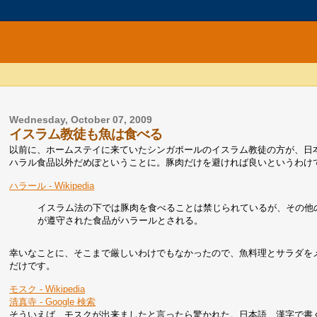
Wednesday, October 07, 2009
イスラム教徒も魚は食べる
以前に、ホームステイに来ていたシンガポールのイスラム教徒の方が、日
ハラル食品以外だめぽということに。豚肉だけを避ければ良いというわけ
ハラール - Wikipedia
イスラム法の下では豚肉を食べることは禁じられているが、その他
が遵守された食品がハラールとされる。
幸いなことに、そこまで厳しいわけでもなかったので、魚料理とサラダを
だけです。
モスク - Wikipedia
清真寺 - Google 検索
そういえば、モスクが出来ましたと言ったら驚かれた。日本語、漢字で書