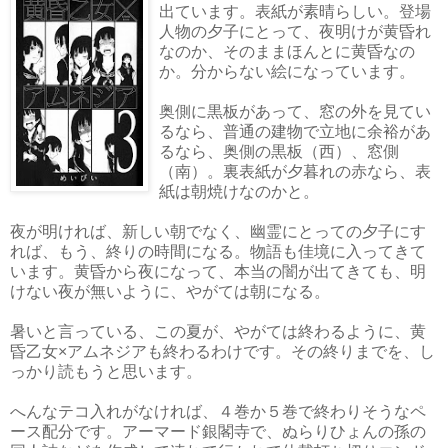
出ています。表紙が素晴らしい。登場
人物の夕子にとって、夜明けが黄昏れ
なのか、そのままほんとに黄昏なの
か。分からない絵になっています。
奥側に黒板があって、窓の外を見てい
るなら、普通の建物で立地に余裕があ
るなら、奥側の黒板（西）、窓側
（南）。裏表紙が夕暮れの赤なら、表
紙は朝焼けなのかと。
夜が明ければ、新しい朝でなく、幽霊にとっての夕子にす
れば、もう、終りの時間になる。物語も佳境に入ってきて
います。黄昏から夜になって、本当の闇が出てきても、明
けない夜が無いように、やがては朝になる。
暑いと言っている、この夏が、やがては終わるように、黄
昏乙女×アムネジアも終わるわけです。その終りまでを、し
っかり読もうと思います。
へんなテコ入れがなければ、４巻か５巻で終わりそうなペ
ース配分です。アーマード銀閣寺で、ぬらりひょんの孫の