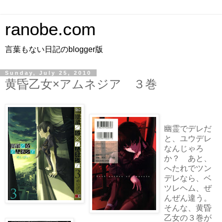
ranobe.com
言葉もない日記のblogger版
Sunday, July 25, 2010
黄昏乙女×アムネジア ３巻
幽霊でデレだ
と、ユウデレ
なんじゃろ
か？ あと、
へたれでツン
デレなら、ベ
ツレヘム、ぜ
んぜん違う。
そんな、黄昏
乙女の３巻が