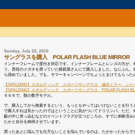
Sunday, July 25, 2010
サングラスを購入 POLAR FLASH BLUE MIRROR AC
インナーフレームで度付き対応です。インナーフレームとレンズの方が、
リ。普段のメガネを買っていた眼鏡屋さんにて購入しました。なにぶん、
ら諦めていました。でも、サマーキャンペーンでちょっとまけてもらった
【SPALDING】スポルディング スポーツサングラス 偏光ミラー シリ
【SPALDING】スポルディング スポーツサングラス POLAR FLASH BLU
６６６で、獣の数字モデル。
で、購入してから検索するという、もっともやってはいけないことを行う
で購入すれば良かったのではということに気がついてドリリンパ。ただ、
藪の中に突っ込むなどのイベントフラグが立つどころか、すでに体験済み
たかと自分を納得させています。
買ったあとに悩んでも仕方ないことを悩んでいるのは、たかかったからです