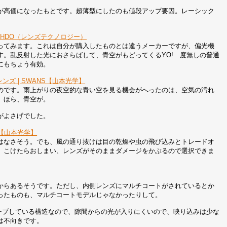
のが高価になったもとです。超薄型にしたのも値段アップ要因。レーシック
 - HDO（レンズテクノロジー）
ってみます。これは自分が購入したものとは違うメーカーですが、偏光機
。乱反射した光におさらばして、青空がもどってくるYO! 度無しの普通
にもちょう有効。
ズ | SWANS【山本光学】
のです。雨上がりの夜空的な青い空を見る機会がへったのは、空気の汚れ
、ほら、青空が。
がよさげでした。
NS【山本光学】
はなさそう。でも、風の通り抜けは目の乾燥や虫の飛び込みとトレードオ
、こけたらおしまい、レンズがそのままダメージをかぶるので選択できま
からあるそうです。ただし、内側レンズにマルチコートがされているとか
ったものも、マルチコートモデルじゃなかったりして。
カーブしている構造なので、隙間からの光が入りにくいので、映り込みは少な
は不向きです。