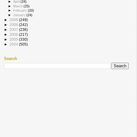
►
April
(24)
►
March
(25)
►
February
(20)
►
January
(24)
►
2009
(249)
►
2008
(242)
►
2007
(236)
►
2006
(217)
►
2005
(330)
►
2004
(505)
Search