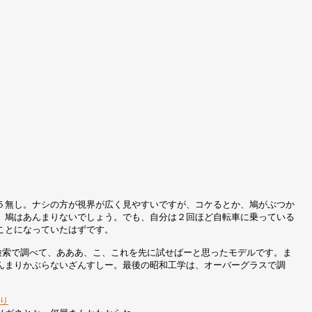
５無し。ナシの方が視界が広く見やすいですが、コケるとか、鳩がぶつか
、鳩はあんまりないでしょう。でも、自分は２回ほど自転車に乗っている
ことになっていたはずです。
検索で調べて、あああ、こ、これを先に試せばーと思ったモデルです。ま
んまりかぶらないざんすしー。最後の昭和工学は、オーバーグラスで調
釣り