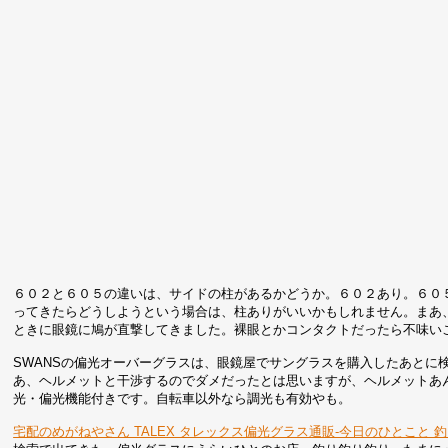
６０２と６０５の違いは、サイドの柱があるかどうか。６０２あり。６０
ってきたらどうしようという場合は、柱ありがいいかもしれません。まあ
ときに眼鏡に鳩が直撃してきました。裸眼とかコンタクトだったら不味い
SWANSの偏光オーバーグラスは、眼鏡屋でサングラスを購入したあとに
あ、ヘルメットと干渉するのでダメだったとは思いますが、ヘルメットあ
光・偏光機能付きです。自転車以外なら調光も有効やも。
宅配のめがねやさん TALEX タレックス偏光グラス通販-今日のひとこと 