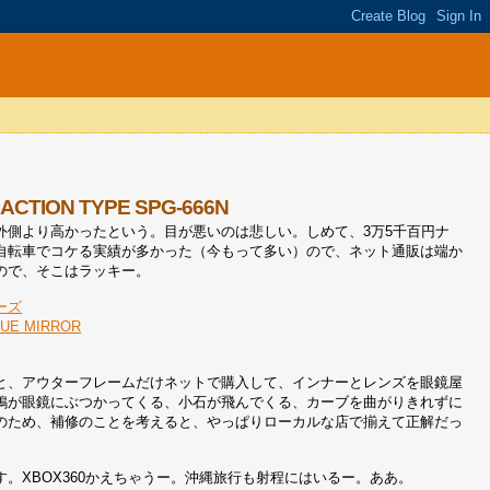
TION TYPE SPG-666N
外側より高かったという。目が悪いのは悲しい。しめて、3万5千百円ナ
自転車でコケる実績が多かった（今もって多い）ので、ネット通販は端か
ので、そこはラッキー。
ーズ
E MIRROR
と、アウターフレームだけネットで購入して、インナーとレンズを眼鏡屋
鳩が眼鏡にぶつかってくる、小石が飛んでくる、カーブを曲がりきれずに
のため、補修のことを考えると、やっぱりローカルな店で揃えて正解だっ
。XBOX360かえちゃうー。沖縄旅行も射程にはいるー。ああ。