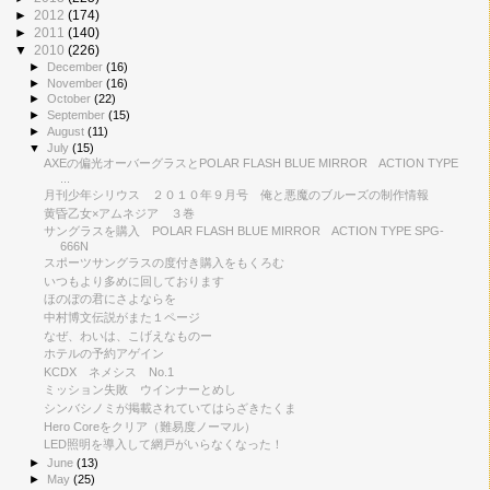
►
2012
(174)
►
2011
(140)
▼
2010
(226)
►
December
(16)
►
November
(16)
►
October
(22)
►
September
(15)
►
August
(11)
▼
July
(15)
AXEの偏光オーバーグラスとPOLAR FLASH BLUE MIRROR ACTION TYPE
...
月刊少年シリウス ２０１０年９月号 俺と悪魔のブルーズの制作情報
黄昏乙女×アムネジア ３巻
サングラスを購入 POLAR FLASH BLUE MIRROR ACTION TYPE SPG-
666N
スポーツサングラスの度付き購入をもくろむ
いつもより多めに回しております
ほのぼの君にさよならを
中村博文伝説がまた１ページ
なぜ、わいは、こげえなものー
ホテルの予約アゲイン
KCDX ネメシス No.1
ミッション失敗 ウインナーとめし
シンバシノミが掲載されていてはらざきたくま
Hero Coreをクリア（難易度ノーマル）
LED照明を導入して網戸がいらなくなった！
►
June
(13)
►
May
(25)