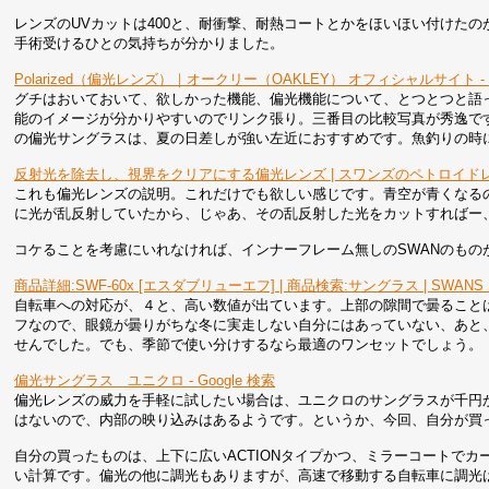
レンズのUVカットは400と、耐衝撃、耐熱コートとかをほいほい付けた
手術受けるひとの気持ちが分かりました。
Polarized（偏光レンズ）｜オークリー（OAKLEY） オフィシャルサイト
グチはおいておいて、欲しかった機能、偏光機能について、とつとつと語
能のイメージが分かりやすいのでリンク張り。三番目の比較写真が秀逸です
の偏光サングラスは、夏の日差しが強い左近におすすめです。魚釣りの時
反射光を除去し、視界をクリアにする偏光レンズ | スワンズのペトロイドレン
これも偏光レンズの説明。これだけでも欲しい感じです。青空が青くなる
に光が乱反射していたから、じゃあ、その乱反射した光をカットすればー
コケることを考慮にいれなければ、インナーフレーム無しのSWANのもの
商品詳細:SWF-60x [エスダブリューエフ] | 商品検索:サングラス | SWA
自転車への対応が、４と、高い数値が出ています。上部の隙間で曇ること
フなので、眼鏡が曇りがちな冬に実走しない自分にはあっていない、あと
せんでした。でも、季節で使い分けするなら最適のワンセットでしょう。
偏光サングラス ユニクロ - Google 検索
偏光レンズの威力を手軽に試したい場合は、ユニクロのサングラスが千円
はないので、内部の映り込みはあるようです。というか、今回、自分が買
自分の買ったものは、上下に広いACTIONタイプかつ、ミラーコートで
い計算です。偏光の他に調光もありますが、高速で移動する自転車に調光