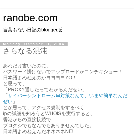
ranobe.com
言葉もない日記のblogger版
Monday, October 11, 2004
さらなる混沌
あれだけ書いたのに、
パスワード掛けないでアップロードかコンチキショー！
日本語よめねえのかヨヨヨヨYO！
と思って、
「PROXY通したってわかるんだぜい」
「
サイバーシンドローム串対策なんて、いまや簡単なんだ
ぜい
」
とか思って、アクセス規制をするべく
ipの詳細を知ろうとWHOISを実行すると、
香港からの直接接続で、
プロクシでもなんでもありませんでした。
日本語よめねえんだネネネネNE!