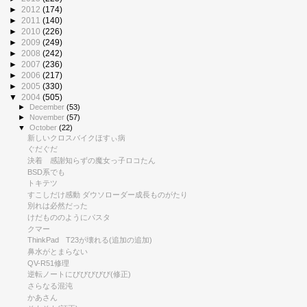
►
2012
(174)
►
2011
(140)
►
2010
(226)
►
2009
(249)
►
2008
(242)
►
2007
(236)
►
2006
(217)
►
2005
(330)
▼
2004
(505)
►
December
(53)
►
November
(57)
▼
October
(22)
新しいクロスバイクほすぃ病
ぐだぐだ
決着 感謝知らずの魔女っ子ロコたん
BSD系でも
トキテツ
すこしだけ感動 ダウソローダー成長ものがたり
別れは必然だった
けだもののようにパスタ
クマー
ThinkPad T23が壊れる(追加の追加)
鼻水がとまらない
QV-R51修理
逆転ノートにびびびびび(修正)
さらなる混沌
かあさん