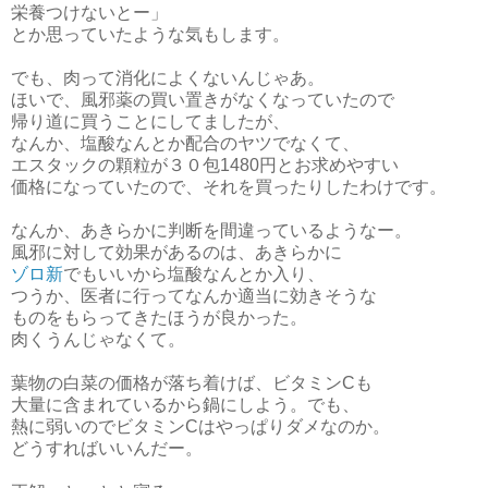
栄養つけないとー」
とか思っていたような気もします。
でも、肉って消化によくないんじゃあ。
ほいで、風邪薬の買い置きがなくなっていたので
帰り道に買うことにしてましたが、
なんか、塩酸なんとか配合のヤツでなくて、
エスタックの顆粒が３０包1480円とお求めやすい
価格になっていたので、それを買ったりしたわけです。
なんか、あきらかに判断を間違っているようなー。
風邪に対して効果があるのは、あきらかに
ゾロ新
でもいいから塩酸なんとか入り、
つうか、医者に行ってなんか適当に効きそうな
ものをもらってきたほうが良かった。
肉くうんじゃなくて。
葉物の白菜の価格が落ち着けば、ビタミンCも
大量に含まれているから鍋にしよう。でも、
熱に弱いのでビタミンCはやっぱりダメなのか。
どうすればいいんだー。