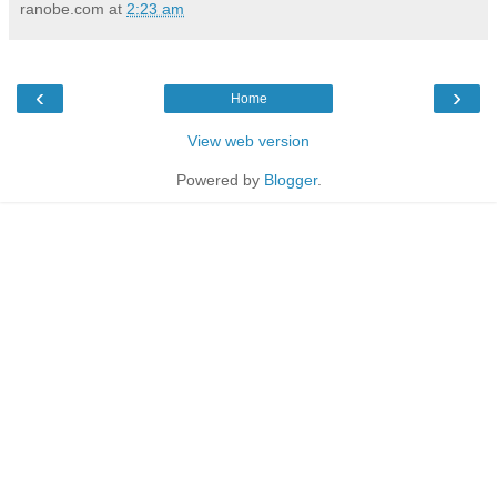
ranobe.com
at
2:23 am
‹
›
Home
View web version
Powered by
Blogger
.