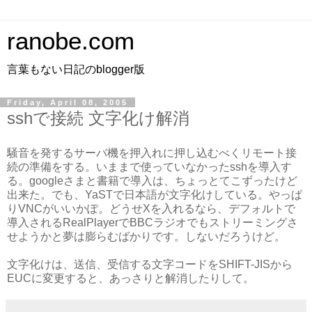
ranobe.com
言葉もない日記のblogger版
Friday, April 08, 2005
sshで接続 文字化け解消
騒音を発するサーバ機を押入れに押し込むべくリモート接
続の準備をする。いままで使っていなかったsshを導入す
る。googleさまと書籍で導入は、ちょっとてこずったけど
出来た。でも、YaSTで日本語が文字化けしている。やっぱ
りVNCがいいかぽ。どうせXを入れるなら、デフォルトで
導入されるRealPlayerでBBCラジオでもストリーミングさ
せようかと夢は膨らむばかりです。しないだろうけど。
文字化けは、送信、受信する文字コードをSHIFT-JISから
EUCに変更すると、あっさりと解消したりして。