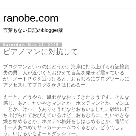
ranobe.com
言葉もない日記のblogger版
Saturday, May 21, 2005
ピアノマンに対抗して
ブログマンというのはどうか。海岸に打ち上げられ記憶喪
失の男。人が近づくとおびえて言葉を発せず震えている
が、ノートＰＣを近づけると、おもむろにブログツールに
アクセスしてブログをかきはじめるー。
えーと、どうやら、風邪がなおってきたようです。そんな
感じ。あと、たいやきマンとか、ホタテマンとか、マンユ
ーとか、けっこうありそうだなとおもいました。砂浜に打
ち上げられておびえているけど、おもむろに、たいやきを
焼き始めるとか、ホタテの格好をしはじめるとか、電話で
十一人あつめてサッカーチームつくるとか。どうでしょ
う。いけるかもよーＢダッシュー。