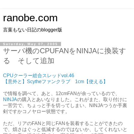
ranobe.com
言葉もない日記のblogger版
Saturday, May 07, 2005
サーバ機のCPUFANをNINJAに換装す
る そして追加
CPUクーラー総合スレッドvol.46
【意外と】Scytheファンクラブ 1cm【使える】
で情報を調べて、あと、12cmFANが余っているので、
NINJA
の購入とあいなりました。これがまた、取り付けに
一苦労で、ちょっと手を切ってしまい、NINJAつうか手裏
剣ですかコノヤロー状態です。
ただ、リアのFANと同じFANを装着することができたの
で、煩さはぐっと低減するのではないか、してくれないと