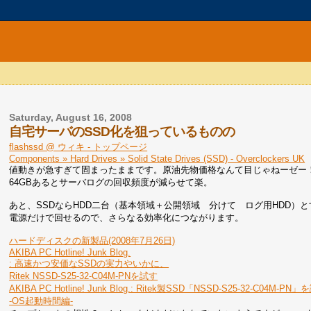
Saturday, August 16, 2008
自宅サーバのSSD化を狙っているものの
flashssd @ ウィキ - トップページ
Components » Hard Drives » Solid State Drives (SSD) - Overclockers UK
値動きが急すぎて固まったままです。原油先物価格なんて目じゃねーゼー！
64GBあるとサーバログの回収頻度が減らせて楽。
あと、SSDならHDD二台（基本領域＋公開領域 分けて ログ用HDD）
電源だけで回せるので、さらなる効率化につながります。
ハードディスクの新製品(2008年7月26日)
AKIBA PC Hotline! Junk Blog.
: 高速かつ安価なSSDの実力やいかに、
Ritek NSSD-S25-32-C04M-PNを試す
AKIBA PC Hotline! Junk Blog.: Ritek製SSD「NSSD-S25-32-C04M-PN
-OS起動時間編-