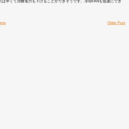
れば早くて消費電力も下げることができそうです。冷却FANも低速にでき
ome
Older Post