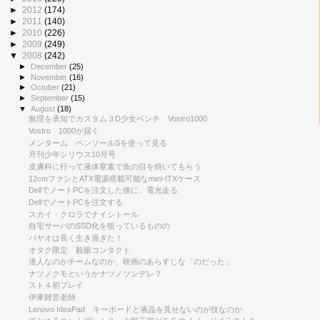
►
2012
(174)
►
2011
(140)
►
2010
(226)
►
2009
(249)
▼
2008
(242)
►
December
(25)
►
November
(16)
►
October
(21)
►
September
(15)
▼
August
(18)
無理を承知でカスタム３D少女ベンチ Vostro1000
Vostro 1000が届く
メンターム ペンソールSを使って見る
月刊少年シリウス10月号
皮膚科に行って液体窒素で魚の目を焼いてもらう
12cmファンとATX電源搭載可能なmini-ITXケース
DellでノートPCを注文した後に、電光走る
DellでノートPCを注文する
スカイ・クロラでナイシトール
自宅サーバのSSD化を狙っているものの
パヤオは長く生き過ぎた！
オタク限定 殺眼コンタクト
達人なのかチームなのか、映画のあらすじな「のだった」
ナツノクモというかナツノツンデレ？
スト４初プレイ
伊東雑音老師
Lenovo IdeaPad キーボードと液晶を見せないのが技なのか