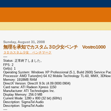
Sunday, August 31, 2008
無理を承知でカスタム３D少女ベンチ Vostro1000
３Ｄカスタム少女 ベンチマーク
----
Status: 正常終了しました。
FPS: 2
Girl(s): 1
Operating System: Windows XP Professional (5.1, Build 2600) Service Pa
Processor: AMD Turion(tm) 64 X2 Mobile Technology TL-60, MMX, 3DNow
Memory: 1918MB RAM
DirectX Version: DirectX 9.0c (4.09.0000.0904)
Card name: ATI Radeon Xpress 1150
Manufacturer: ATI Technologies Inc.
Display Memory: 256.0 MB
Current Mode: 1280 x 800 (32 bit) (60Hz)
Description: SigmaTel Audio
Description: SigmaTel Audio
----