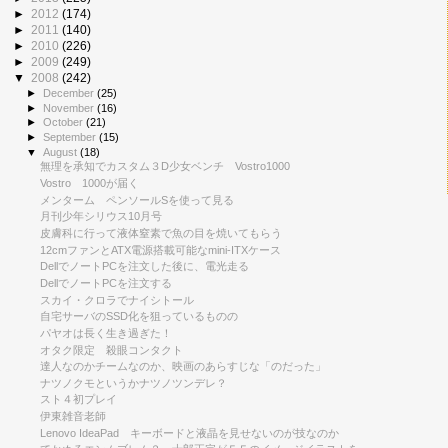
►
2012
(174)
►
2011
(140)
►
2010
(226)
►
2009
(249)
▼
2008
(242)
►
December
(25)
►
November
(16)
►
October
(21)
►
September
(15)
▼
August
(18)
無理を承知でカスタム３D少女ベンチ Vostro1000
Vostro 1000が届く
メンターム ペンソールSを使って見る
月刊少年シリウス10月号
皮膚科に行って液体窒素で魚の目を焼いてもらう
12cmファンとATX電源搭載可能なmini-ITXケース
DellでノートPCを注文した後に、電光走る
DellでノートPCを注文する
スカイ・クロラでナイシトール
自宅サーバのSSD化を狙っているものの
パヤオは長く生き過ぎた！
オタク限定 殺眼コンタクト
達人なのかチームなのか、映画のあらすじな「のだった」
ナツノクモというかナツノツンデレ？
スト４初プレイ
伊東雑音老師
Lenovo IdeaPad キーボードと液晶を見せないのが技なのか