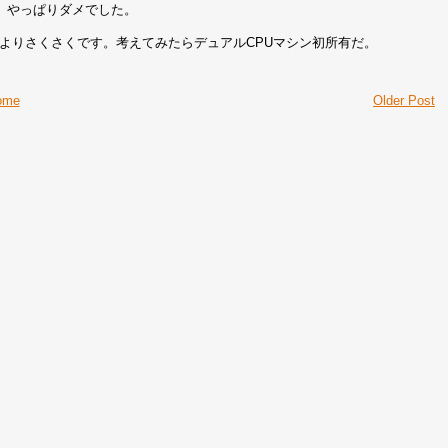
、やっぱりダメでした。
Cよりさくさくです。考えてみたらデュアルCPUマシン初所有だ。
ome
Older Post