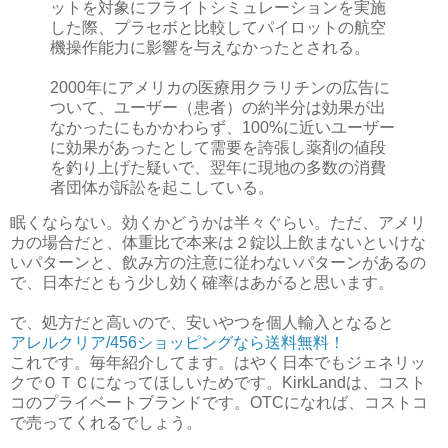
ットを対象にフライトシミュレーションを実施
した際、プラセボと比較してパイロットの航空
機操作能力に影響を与えなかったとされる。
2000年にアメリカの医療用クラリチンの広告に
ついて、ユーザー（患者）の約半分は効果が出
なかったにもかかわらず、100%に近いユーザー
に効果があったとして需要を誇張し薬剤の値段
を釣り上げた疑いで、翌年に現地の多数の消費
者団体が訴訟を起こしている。
眠くならない。効くかどうかは半々ぐらい。ただ、アメリ
カの場合だと、体重比で本来は２錠以上飲まないといけな
いパターンと、飲み方の注意に従わないパターンがあるの
で、日本だともう少し効く確率はあがると思います。
で、処方だと高いので、安いやつを個人輸入となると
アレルクリア/456ショッピングなら送料無料！
これです。毎年紹介してます。はやく日本でもジェネリッ
クでＯＴＣになってほしいためです。KirkLandは、コスト
コのプライベートブランドです。OTCになれば、コストコ
で売ってくれるでしょう。