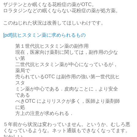
ザジテンとか眠くなる花粉症の薬がOTC。
ロラタジンなどの眠くならない花粉症の薬が処方薬。
このねじれた状況は改善してほしいわけです。
[pdf]抗ヒスタミン薬に求められるもの
第１世代抗ヒスタミン薬の副作用
現在，医家向け薬剤に関しては，副作用の少な
い第
二世代抗ヒスタミン薬が中心になっているが，
薬局で
売られているOTC は副作用の強い第一世代抗ヒ
スタ
ミン薬が中心である．皮肉なことに，より安全
である
べきOTC によりリスクが多く，医師より薬剤師
に処
方上の注意が求められる．
５年前から状況は変わっていません。というか、むしろ悪
くなっているような。ネット通販もできなくなってます。
おかしい。