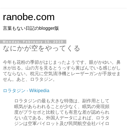
ranobe.com
言葉もない日記のblogger版
Monday, February 15, 2010
なにかが空をやってくる
今年も花粉の季節がはじまったようです。眼がかゆい。鼻
水が出る。山の方を見るとうっすら黄ばんでいる感じがし
てならない。枕元に空気清浄機とレーザーガンが手放せま
せん。あと、ロラタジン。
ロラタジン - Wikipedia
ロラタジンの最も大きな特徴は、副作用として
眠気があらわれることが少なく、眠気の発現頻
度がプラセボと比較しても有意な差が認められ
ない点である。外国人データによれば、ロラタ
ジンは空軍パイロット及び民間航空会社パイロ