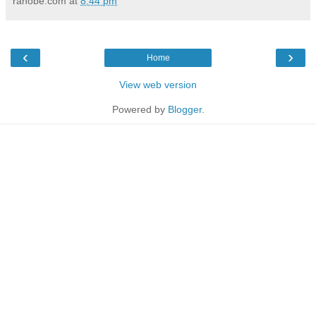
ranobe.com
at
8:44 pm
‹
›
Home
View web version
Powered by
Blogger
.