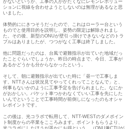
かないというか、工事の人がかたくなにレモンレボリュー
ションに視線を合わせようとしないのは無理があるなと思
いました。
体勢的ににきつそうだったので、これはローラー台という
ものでと使用目的を説明し、姿勢の限定は解除されまし
た。その後、新型のONUが壁引っ掛けできないなどのトラ
ブルはありましたが、つつがなく工事は終了しました。
他に問題だったのは、台風で避難指示が出ていた地域だっ
たことぐらいでしょうか。昨日の時点まで、今日、工事が
あるかどうかも分からなかったという。
そして、朝に避難指示が出ていた時に「昼一で工事しま
す。NTTさんは状況見てやってくれってことなんで」と、
何事もないかのように工事予定を告げられました。なにか
がおかしい。バケット車つかわなくていい工事を先にした
いんでということで工事時間が前倒しになったのもオシャ
レポイントです。
この後は、光コラボで転用して、NTT-WESTのダメポイン
ト制度からの卒業をこころみます。ポイントもらうより、
光コラボにしたほうが遥かにお得という。（ONU兼CTUが