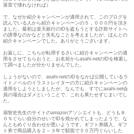
落雷で壊れなければ）
で、なぜか紹介キャンペーンが適用されて、このブログを
読んでいる人から紹介キャンペーンの５，０００円を頂き
ました。最初は楽天銀行のIDを盗もうとする詐欺サイトへ
の誘導なのかなどと失礼なことを考えましたが、ほんとの
紹介キャンペーンでした。ありがとうございます。
お返しに、こちらが転用するさいに紹介キャンペーンの適
用をさせてもらおうと、お名前からasahi-netのIDを検索し
て調べましたが分かりませんでした。
しょうがないので、asahi-netのIDをなかば公開しているラ
イトノベルのイラストレイターの方に紹介キャンペーンの
適用をしようとしましたが、なんでも、すでにasahi-net会
員の場合はダメということで、これも果たせずじまいでし
た。
扇智史先生のサイトのamazonアソシエイトも、どうも８
０％ぐらい自分のせいでIDを焼かれてしまったようで、な
んともめぐり合わせが悪いようです。ギフト券購入、ギフ
ト券で商品購入を２～３年で額面で５０万円ぐらいした