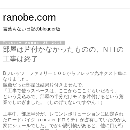
ranobe.com
言葉もない日記のblogger版
Tuesday, August 25, 2015
部屋は片付かなかったものの、NTTの
工事は終了
Bフレッツ ファミリー１００からフレッツ光ネクスト隼に
なりました。
魔窟だった部屋は結局片付きませんで、
「工事で使うスペースは、ここからここぐらいだろう」
という見込みで、部屋の半分だけモノを片付けるという荒
業でしのぎました。（しのげてないですやん！）
工事中、部屋半分が、レモンレボリューションに固定され
たロードバイク（corratecドロミテ）が占有していたのが大
変にシュールでした。でかい誘引物があると、他に目が行