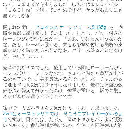
ので、１１１ｋｍを走りました。ほんとは１００マイル
（１６０ｋｍ）を狙っていたのですが、ケツがあまりにも
痛くなり断念。
股ずれ対策に、
アロインス オーデクリームS 185g
を、内
股や臀部に塗り塗りしていました。しかし、パッド付きの
レーシングパンツは履かず。「まあ、いけるんじゃないか
な、あと、レーパン履くと、太ももを締め付ける箇所の皮
膚が剥ける時があるんだよなあ。クリーム塗ると防げるけ
ど、蒸れるし……」
完全に判断ミスでした。使用している固定ローラー台がレ
モンレボリューションなので、ちょっと踏むと負荷が上が
るのも辛いです。実走感はあるんですが、バーチャルの坂
で進まずに意識が飛びそうになりました。最初に体重の数
値を入れ替えて分かったのは、体重が重いと、坂での厳し
さがぜんぜん違うということです。
途中で、カピバラさんを見かけて、おお、と思いました。
Zwiftはオーストラリアでは、そこそこプレイヤーがいるよ
う
ですが、日本では、たぶん、鳥のトキからパンダの頭数
レベルです。参加時間が悪いのか、全体でも同時参加人数