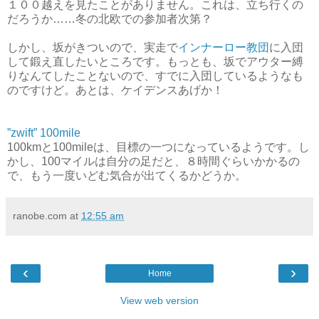
１００越えを見たことがありません。これは、立ち行くの
だろうか……冬の北欧での参加者次第？
しかし、坂がきついので、実走で
インナーロー教団
に入団
して鍛え直したいところです。もっとも、坂でアウター縛
りなんてしたことないので、すでに入団しているようなも
のですけど。あとは、ケイデンスあげか！
”zwift” 100mile
100kmと100mileは、目標の一つになっているようです。し
かし、100マイルは自分の足だと、８時間ぐらいかかるの
で、もう一度いどむ気合が出てくるかどうか。
ranobe.com
at
12:55 am
‹
›
Home
View web version