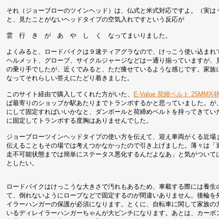
それ（ジョーブローのツインヘッド）は、仏式と米式対応ですよ。（実は
と、見たことがないヘッドタイプの空気入れですという反応が
雲 行 き が あ や し く なってまいりました。
よくみると、ロードバイクは９速ティアグラなので、けっこう使い込まれ
ヘルメット、グローブ、サイクルジャージなどは一通り揃っていますが、
の乗り手でしたが、近くでみると、ただ痩せているような感じです。家族
なってそれらしい答えにたどり着きました。
このサイト経由で購入してくれた方がいた、
E-Value 荷締ベルト 25MMX4
ば最寄りのショップか駅あたりまでトランポするかと思っていました。が
にして固定すればいいかなと、ダンボールと荷締めベルトを持ってきてい
に固定してトランポする度胸はありませんでした。
ジョーブローツインヘッドタイプの使い方を伝えて、迎え車両がくる近場
伝えることもその場では考えつかなかったので引き上げました。薄々は「
走不可能状態までは簡単にステータス悪化するんだよなあ」と気がついて
としたい。
ロードバイクはけっこうな大きさで汚れもあるため、車載する際には養生
て、倒れないようにローブなどで固定するのが間違いありません。後輪を
イラーハンガーの保護が必須になります。とくに、自転車に関して家族の
いるディレイラーハンガーちゃんが大ピンチになります。あとは、カーボ