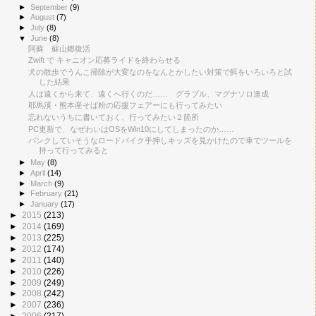
►
September
(9)
►
August
(7)
►
July
(8)
▼
June
(8)
阿蘇 蘇山郷復活
Zwift で キャニオン応募ライドを終わらせる
犬の散歩でうんこ掃除が大変なのをなんとかしたい対策で餌をいろいろと試
した結果
人は遠くから来て、遠くへ行くのだ…… グラブル、マグナソロ達成
耶馬溪・熊本産そば粉の応援フェアーにも行ってみたい
忘れないうちに書いておく、行ってみたい２箇所
PC更新で、なぜわいはOSをWin10にしてしまったのか……
パンクしていそうなロードバイク手押しキッズを見かけたので車でツールを
持って行ってみると
►
May
(8)
►
April
(14)
►
March
(9)
►
February
(21)
►
January
(17)
►
2015
(213)
►
2014
(169)
►
2013
(225)
►
2012
(174)
►
2011
(140)
►
2010
(226)
►
2009
(249)
►
2008
(242)
►
2007
(236)
►
2006
(217)