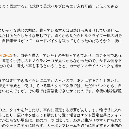
うまく固定すると仏式側で英式バルブにもエア入れ可能）と伝えてみる
ていそうな感じの割に、乗っている本人は日焼けもあまりしていません。
見た目あたらしそうな感じです。遠くから見たらヒルクライマー風の細身
に自転車乗りがいて、ロードバイクを譲ってもらったのだろうか？ 後に
M 2PCS
を、自分も購入していたものを持ってきており、自走不可であれ
、運悪く手持ちのミノウラバーゴが見つからなかったので、サドル側を下
たのです。迎えの車も来るということと、カーボンステイのバイクを適当
までは走行できるぐらいにエアが入ったので、あとはすることも無いし、
迎えの家族と、使用している車のタイプ次第では、ただのパンクから、自
はいたんですが、その場では言語化できなかったのです。今後の検討課題
の上、タイヤを外したり、車内に固定する必要があります。輪行袋に入れ
外したり、広い車を使っても横にして置く場合はエンド固定金具とディレ
方が知らない場合は、他のパーツに比して、わざと曲がりやすく作られて
ンのシートステイに限らず、カーボンフレームを適当に固定すると車内の