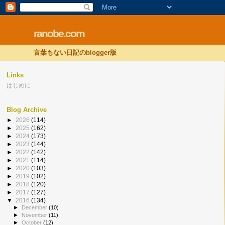
ranobe.com
言葉もない日記のblogger版
Links
はじめに
Blog Archive
►
2026
(114)
►
2025
(162)
►
2024
(173)
►
2023
(144)
►
2022
(142)
►
2021
(114)
►
2020
(103)
►
2019
(102)
►
2018
(120)
►
2017
(127)
▼
2016
(134)
►
December
(10)
►
November
(11)
►
October
(12)