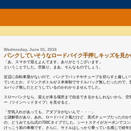
Wednesday, June 01, 2016
パンクしていそうなロードバイク手押しキッズを見か
「あ、スマホで迎えよんでます。ありがとうございます」
ということでした。空振り。まあ、そんなものでしょう。
近辺に自転車屋がないので、パンクでパッチやチューブを切らすと厳しい
ていたとか。ドリンクボトルが２本体制でサドルバッグ無しだったので、
ルバッグ無しだとどうしているのかわかりませんでした。
スローパンクなら、迎えが来る場所まで自走できるかもしれないから、空気
ー（ツインヘッドタイプ）を見せると、
「空気入れがあっても、アダプタがないんで・・・」
と謎解答があり。あれ、ロードバイク風だけど、英式チューブだったのか
の、どうみても仏式の700Cタイプでした。シートステイがカーボンでコ
けっこう前の車種です。さらに、サドルはしっかり乗っている感じで経年