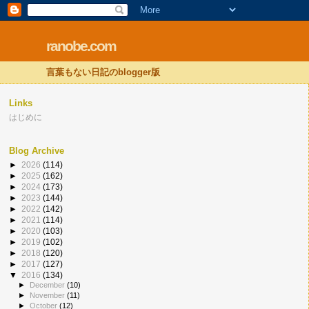
ranobe.com
言葉もない日記のblogger版
Links
はじめに
Blog Archive
►
2026
(114)
►
2025
(162)
►
2024
(173)
►
2023
(144)
►
2022
(142)
►
2021
(114)
►
2020
(103)
►
2019
(102)
►
2018
(120)
►
2017
(127)
▼
2016
(134)
►
December
(10)
►
November
(11)
►
October
(12)