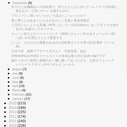
▼
September
(9)
折りたたみ機構ありの自転車で、折りたたんだときにディレイラーが内側に
来るもの（で安いやつ）を探すものの
ブロンプトン買いたいとかいう話はどこへいったの？
夜に聞くにはあまりにもまがまがしい言葉と新道寺探訪
５万円ぐらいよりも高価いMTB（たいていOLD100mm）をハブダイナモ化す
るのに丸善のハブダイナモ...
チェーン切りとかイージーリンク（簡単にチェーン外せるチェーンの一部）
っぽいのを買おうとして硬直する
いった、どれだけの需要があるのか自転車ダイナモ用 LED豆電球（テール
用）
九月の蛍 福岡でアキマドボタル？ 写真追加 追記
SPANNINGA PIXEO テールライトの本体は取り付け金具や端子です
細かく分けて処理と新聞の占い欄に書いてあったので 大型サドルバッグ
レベレイトデザインのやつのレビューから
►
August
(7)
►
July
(8)
►
June
(8)
►
May
(8)
►
April
(14)
►
March
(9)
►
February
(21)
►
January
(17)
►
2015
(213)
►
2014
(169)
►
2013
(225)
►
2012
(174)
►
2011
(140)
►
2010
(226)