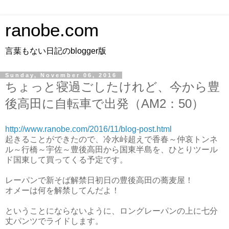
ranobe.com
言葉もない日記のblogger版
Sunday, November 06, 2016
ちょっと寝過ごしたけれど、今から豊
後高田に自転車で出発（AM2：50）
http://www.ranobe.com/2016/11/blog-post.html
起きることができたので、冷水峠超えで香春～仲哀トンネ
ル～行橋～宇佐～豊後高田から国東半島を、ひとりツール
ド国東して買ってくる予定です。
レーパンで新そば解禁日初日の豊後高田の蕎麦屋！
オメーは何を解禁してんだよ！
ということにならないように、ロングレーパンの上に七分
丈パンツでライドします。