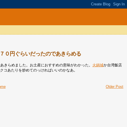
６７０円ぐらいだったのであきらめる
であきらめました。お土産におすすめの意味がわかった。
火鍋城
か台湾飯店
とクコあたりを炒めてのっければいいのかなあ。
ome
Older Post