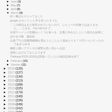
►
June
(3)
►
May
(7)
►
April
(8)
▼
March
(9)
担々麺ばかりたべてました
google がゼンリンと手を切ったそうな
「この商品はまだ発売されていないので、レビューの対象ではありませ
ん。」と出る Fire HD 8タブ...
冷凍ラーメンと乾麺をいくつか食べる 定番に外れなしという順当な結果に
ぼやき川柳 最終回
台酒 TTLの花雕鶏碗麺を買おうとしたら１袋あたり６７０円ぐらいだったの
であきらめる
煉獄と聞いてマンガの連撃を思い浮かべる説
花粉におびえてなにもできず
Thinkpad E525 (E535は間違いでした) の液晶交換を終了
►
February
(15)
►
January
(11)
►
2018
(120)
►
2017
(127)
►
2016
(134)
►
2015
(213)
►
2014
(169)
►
2013
(225)
►
2012
(174)
►
2011
(140)
►
2010
(226)
►
2009
(249)
►
2008
(242)