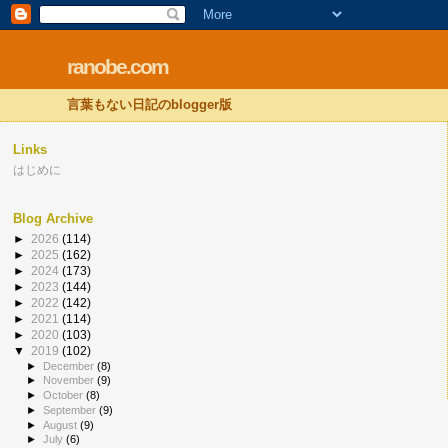
ranobe.com
言葉もない日記のblogger版
Links
はじめに
Blog Archive
►
2026
(114)
►
2025
(162)
►
2024
(173)
►
2023
(144)
►
2022
(142)
►
2021
(114)
►
2020
(103)
▼
2019
(102)
►
December
(8)
►
November
(9)
►
October
(8)
►
September
(9)
►
August
(9)
►
July
(6)