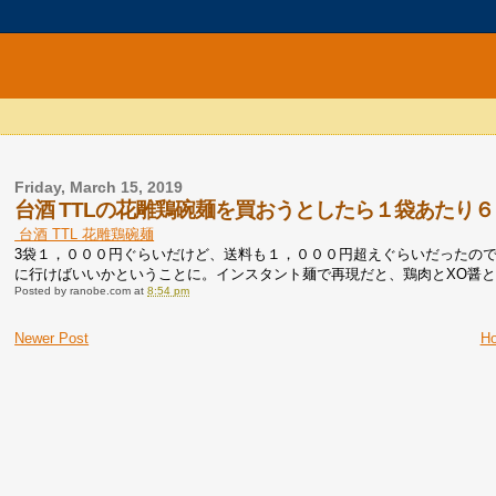
Friday, March 15, 2019
台酒 TTLの花雕鶏碗麺を買おうとしたら１袋あたり
台酒 TTL 花雕鶏碗麺
3袋１，０００円ぐらいだけど、送料も１，０００円超えぐらいだったの
に行けばいいかということに。インスタント麺で再現だと、鶏肉とXO醤
Posted by
ranobe.com
at
8:54 pm
Newer Post
H