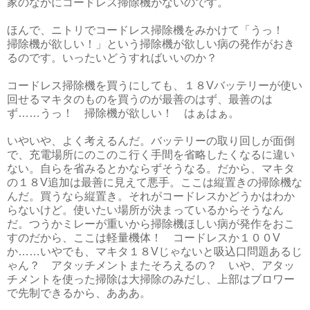
家のなかにコードレス掃除機がないのです。
ほんで、ニトリでコードレス掃除機をみかけて「うっ！
掃除機が欲しい！」という掃除機が欲しい病の発作がおき
るのです。いったいどうすればいいのか？
コードレス掃除機を買うにしても、１８Vバッテリーが使い
回せるマキタのものを買うのが最善のはず、最善のは
ず……うっ！ 掃除機が欲しい！ はぁはぁ。
いやいや、よく考えるんだ。バッテリーの取り回しが面倒
で、充電場所にのこのこ行く手間を省略したくなるに違い
ない。自らを省みるとかならずそうなる。だから、マキタ
の１８V追加は最善に見えて悪手。ここは縦置きの掃除機な
んだ。買うなら縦置き。それがコードレスかどうかはわか
らないけど。使いたい場所が決まっているからそうなん
だ。つうかミレーが重いから掃除機ほしい病が発作をおこ
すのだから、ここは軽量機体！ コードレスか１００V
か……いやでも、マキタ１８Vじゃないと吸込口問題あるじ
ゃん？ アタッチメントまたそろえるの？ いや、アタッ
チメントを使った掃除は大掃除のみだし、上部はブロワー
で先制できるから、あああ。