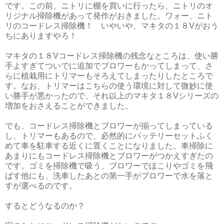
です。この前、ニトリに棚を買いに行ったら、ニトリのオ
リジナル掃除機があって発作がおきました。ワォー、ニト
リのコードレス掃除機！ いやいや、マキタの１８Vがおう
ちにありますやろ！
マキタの１８Vコードレス掃除機の残念なところは、使い勝
手よすぎてついでに追加でブロワーもかってしまって、さ
らに植栽用にトリマーもそろえてしまったりしたところで
す。なお、トリマーはこちらの使う環境に対して微妙に使
い勝手が悪かったので、それ以上のマキタ１８Vシリーズの
増加をおさえることができました。
でも、コードレス掃除機とブロワーが揃ってしまっている
し、トリマーもあるので、必然的にバッテリーセットふく
めて車を駐車する近くに置くことになりました。車掃除に
あまりにもコードレス掃除機とブロワーがつかえすぎたの
です。ゴミを掃除機で吸う、ブロワーでほこりやゴミを飛
ばす他にも、洗車したあとの第一手がブロワーで水を落と
すが選べるのです。
するとどうなるのか？