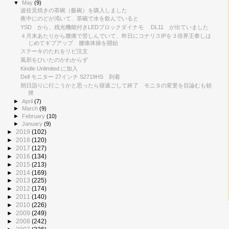
▼
May
(9)
波佐見焼きの茶碗（飯碗）を購入しました
夜中にのどが渇いて、茶碗で水を飲んでいると
YSD から、残光機能付きLEDブロックダイナモ DL11 が出ていました
４月末あたりから腰痛で苦しんでいて、昨日にコナリスIPを３倍界王拳しは
じめてギブアップ 腰痛体操を開始
ステーキのたれをリピ注文
風邪をひいたのかわからず
Kindle Unlimited に加入
Dell モニター 27インチ S2719HS 到着
朔日詣りに行こうかと思ったら寝過ごして終了 モニタの変更を目論むも頓
挫
►
April
(7)
►
March
(9)
►
February
(10)
►
January
(9)
►
2019
(102)
►
2018
(120)
►
2017
(127)
►
2016
(134)
►
2015
(213)
►
2014
(169)
►
2013
(225)
►
2012
(174)
►
2011
(140)
►
2010
(226)
►
2009
(249)
►
2008
(242)