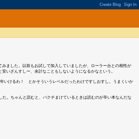
てみました。以前もお試しで加入していましたが、ローラー台との相性が
と安いざんすしー、余計なこともしないようになるかなという。
 なら１００年いけるわ！ とかそういうレベルだったわけですしおすし。うまくいか
巻までを読みました。ちゃんと読むと、バクチまけているときは読むのが辛い本なんだな