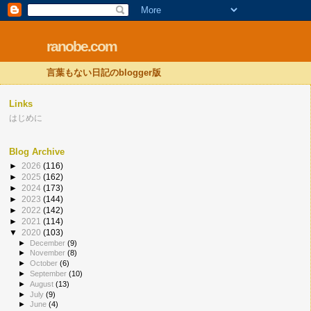
ranobe.com
言葉もない日記のblogger版
Links
はじめに
Blog Archive
►
2026
(116)
►
2025
(162)
►
2024
(173)
►
2023
(144)
►
2022
(142)
►
2021
(114)
▼
2020
(103)
►
December
(9)
►
November
(8)
►
October
(6)
►
September
(10)
►
August
(13)
►
July
(9)
►
June
(4)