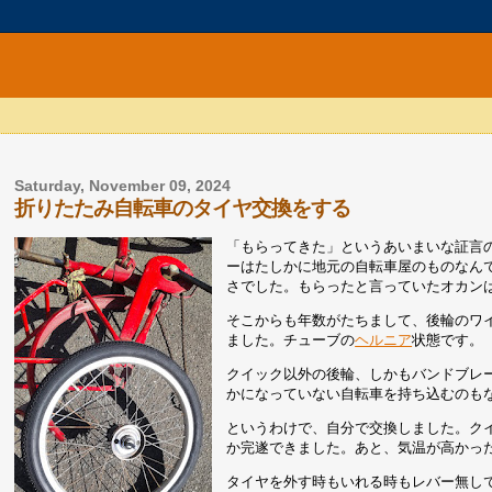
Saturday, November 09, 2024
折りたたみ自転車のタイヤ交換をする
「もらってきた」というあいまいな証言
ーはたしかに地元の自転車屋のものなん
さでした。もらったと言っていたオカン
そこからも年数がたちまして、後輪のワ
ました。チューブの
ヘルニア
状態です。
クイック以外の後輪、しかもバンドブレ
かになっていない自転車を持ち込むのも
というわけで、自分で交換しました。ク
か完遂できました。あと、気温が高かっ
タイヤを外す時もいれる時もレバー無し