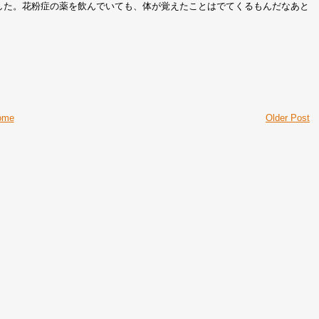
した。花粉症の薬を飲んでいても、体が覚えたことはでてくるもんだなあと
ome
Older Post