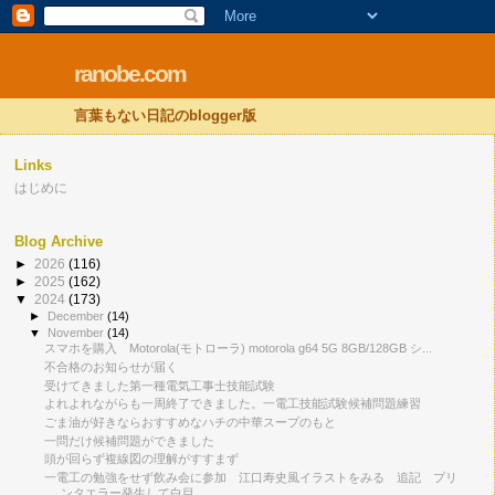
ranobe.com
言葉もない日記のblogger版
Links
はじめに
Blog Archive
►
2026
(116)
►
2025
(162)
▼
2024
(173)
►
December
(14)
▼
November
(14)
スマホを購入 Motorola(モトローラ) motorola g64 5G 8GB/128GB シ...
不合格のお知らせが届く
受けてきました第一種電気工事士技能試験
よれよれながらも一周終了できました。一電工技能試験候補問題練習
ごま油が好きならおすすめなハチの中華スープのもと
一問だけ候補問題ができました
頭が回らず複線図の理解がすすまず
一電工の勉強をせず飲み会に参加 江口寿史風イラストをみる 追記 プリ
ンタエラー発生して白目