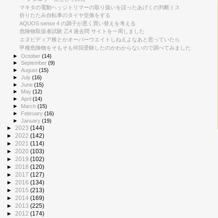
マキタの電動ヘッジトリマーの取り扱いを誤ったあげくの判断ミス
折りたたみ自転車のタイヤ交換をする
AQUOS sense 4 の調子が悪く買い替えを考える
危険物取扱者試験 乙4 過去問 サイトを一周しました
エヌビディア株とかオーバーウエイトしねえよなあと思っていたら
甲種危険物をそもそも何回受験したのかわからないので調べてみました
►
October
(14)
►
September
(9)
►
August
(15)
►
July
(16)
►
June
(15)
►
May
(12)
►
April
(14)
►
March
(15)
►
February
(16)
►
January
(19)
►
2023
(144)
►
2022
(142)
►
2021
(114)
►
2020
(103)
►
2019
(102)
►
2018
(120)
►
2017
(127)
►
2016
(134)
►
2015
(213)
►
2014
(169)
►
2013
(225)
►
2012
(174)