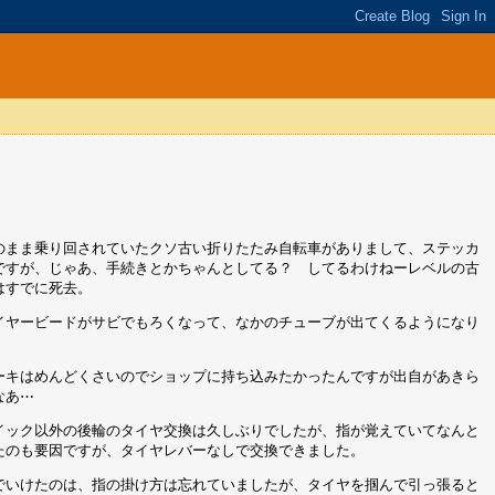
のまま乗り回されていたクソ古い折りたたみ自転車がありまして、ステッカ
ですが、じゃあ、手続きとかちゃんとしてる？ してるわけねーレベルの古
はすでに死去。
イヤービードがサビでもろくなって、なかのチューブが出てくるようになり
ーキはめんどくさいのでショップに持ち込みたかったんですが出自があきら
なあ⋯
イック以外の後輪のタイヤ交換は久しぶりでしたが、指が覚えていてなんと
たのも要因ですが、タイヤレバーなしで交換できました。
でいけたのは、指の掛け方は忘れていましたが、タイヤを掴んで引っ張ると