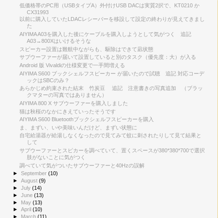
低価格帯のPC用（USBタイプA）外付けUSB DACは実質2択で、KT0210 か
CX31993
以前に購入していたLDACレシーバーを移設して設定の終わりが見えてきまし
た
AIYIMA A03を購入した後にケーブルを購入しようとして気がつく 追記
A03→800Xはいけるそうな
スピーカー設置は難航中ながらも、駆除はできて凪状態
サブウーファーが届いて設置していると別のタスク（優先度：大）が入る
Android 版 Vivaldiの仕様変更で一手間増える
AIYIMA S600 ブックシェルフスピーカー が届いたので試聴 追記 対応コーデ
ックはSBCのみ？
あらかじめ約束された結末 竹炭豆 追記 注意書きの写真追加 （ブラッ
クマターの写真ではありません）
AIYIMA 800 X サブウーファーを購入しました
猫は秋桜のなかにきえていったそうです
AIYIMA S600 Bluetoothブックシェルフスピーカーを購入
ま、まずい、いや美味いんだけど、まずい状態に
自宅給湯器が給湯しなくなったので見てみて蚊に刺されたりして見て結果と
して
サブウーファーとスピカーを調べていて、置くスペースが380*380*700で選択
肢がないことに気がつく
調べていて気がついたサブウーファーと40Hzの誤解
►
September
(10)
►
August
(9)
►
July
(14)
►
June
(13)
►
May
(13)
►
April
(10)
►
March
(11)