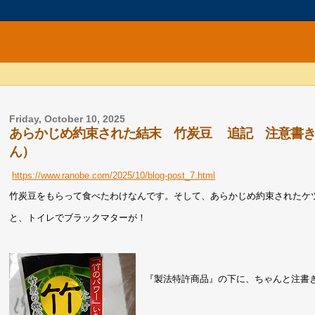
Friday, October 10, 2025
あらかじめ約束された結末 竹炭豆 追記 注意書き
ん）
https://www.ranobe.com/2025/10/blog-post_7.html
竹炭豆をもらって食べたわけなんです。そして、あらかじめ約束されたケ
と、トイレでブラックマターが！
『製法特許商品』の下に、ちゃんと注書