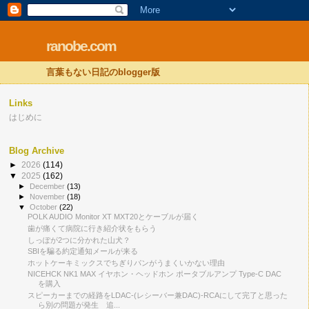
ranobe.com
言葉もない日記のblogger版
Links
はじめに
Blog Archive
►
2026
(114)
▼
2025
(162)
►
December
(13)
►
November
(18)
▼
October
(22)
POLK AUDIO Monitor XT MXT20とケーブルが届く
歯が痛くて病院に行き紹介状をもらう
しっぽが2つに分かれた山犬？
SBIを騙る約定通知メールが来る
ホットケーキミックスでちぎりパンがうまくいかない理由
NICEHCK NK1 MAX イヤホン・ヘッドホン ポータブルアンプ Type-C DAC
を購入
スピーカーまでの経路をLDAC-(レシーバー兼DAC)-RCAにして完了と思った
ら別の問題が発生 追...