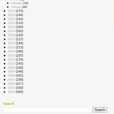
►
February
(13)
►
January
(16)
►
2024
(173)
►
2023
(144)
►
2022
(142)
►
2021
(114)
►
2020
(103)
►
2019
(102)
►
2018
(120)
►
2017
(127)
►
2016
(134)
►
2015
(213)
►
2014
(169)
►
2013
(225)
►
2012
(174)
►
2011
(140)
►
2010
(226)
►
2009
(249)
►
2008
(242)
►
2007
(236)
►
2006
(217)
►
2005
(330)
►
2004
(505)
Search