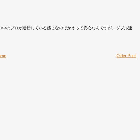
ロ中のプロが運転している感じなのでかえって安心なんですが、ダブル連
。
ome
Older Post