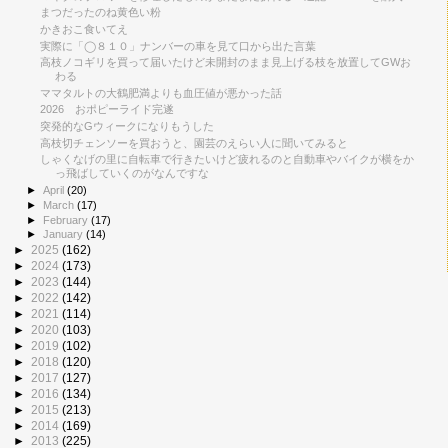
まつだったのね黄色い粉
かきおこ食いてえ
実際に「◯８１０」ナンバーの車を見て口から出た言葉
高枝ノコギリを買って届いたけど未開封のまま見上げる枝を放置してGWお
わる
ママタルトの大鶴肥満よりも血圧値が悪かった話
2026 おポピーライド完遂
突発的なGウィークになりもうした
高枝切チェンソーを買おうと、園芸のえらい人に聞いてみると
しゃくなげの里に自転車で行きたいけど疲れるのと自動車やバイクが横をか
っ飛ばしていくのがなんですな
►
April
(20)
►
March
(17)
►
February
(17)
►
January
(14)
►
2025
(162)
►
2024
(173)
►
2023
(144)
►
2022
(142)
►
2021
(114)
►
2020
(103)
►
2019
(102)
►
2018
(120)
►
2017
(127)
►
2016
(134)
►
2015
(213)
►
2014
(169)
►
2013
(225)