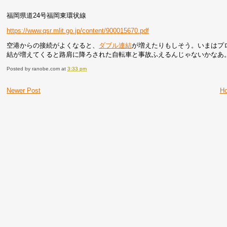
福岡県道24号福岡東環状線
https://www.qsr.mlit.go.jp/content/900015670.pdf
空港からの接続がよくなると、
ダブル連結
が増えたりもしそう。いまはプ
結が増えてくると路肩に降ろされた自転車と事故ふえるんじゃないかなあ
Posted by
ranobe.com
at
3:33 pm
Newer Post
H