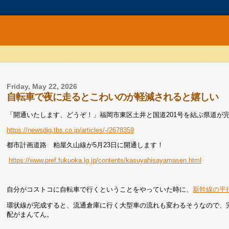
Friday, May 22, 2026
自転車で夜に走るとこわいのが軽減されると嬉しい
「開通いたします、どうぞ！」福岡市東区土井と国道201号を結ぶ県道が
https://newsdig.tbs.co.jp/articles/-/2678359
都市計画道路 粕屋久山線が5月23日に開通します！
https://www.pref.fukuoka.lg.jp/contents/kasuyahisayamasen.html
自分がコストコに自転車で行くということをやっていた時に、
新幹線の平
環状線が完成すると、流通倉庫に行く大型車の流れも変わるそうなので、
配がまんてん。