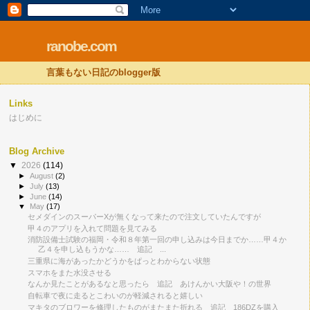
ranobe.com
言葉もない日記のblogger版
Links
はじめに
Blog Archive
▼
2026
(114)
►
August
(2)
►
July
(13)
►
June
(14)
▼
May
(17)
セメダインのスーパーXが無くなって来たので注文していたんですが
甲４のアプリを入れて問題を見てみる
消防設備士試験の福岡・令和８年第一回の申し込みは今日までか……甲４か
乙４を申し込もうかな…… 追記 ...
三重県に海があったかどうかをぱっとわからない状態
スマホをまた水没させる
なんか見たことがあるなと思ったら 追記 あけんかい大阪や！の世界
自転車で夜に走るとこわいのが軽減されると嬉しい
マキタのブロワーを修理したものがまたまた折れる 追記 186DZを購入