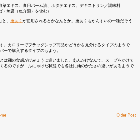
野菜エキス、食用パーム油、ホタテエキス、デキストリン／調味料
ば・魚醤（魚介類）を含む）
むと、
唐あく
が使用されるとかなんとか。唐あくもかんすいの一種だそう
す。カロリーでフラッグシップ商品かどうかを見分けるタイプのようで
パーで購入するタイプのもよう。
とは麺の食感がびみょうに違いました。あんかけなんで、スープをかけて
くるのですが、ふにゃけた状態でも各社に麺のかたさの違いがあるようで
ome
Older Post