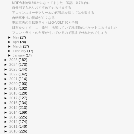
MRF金利が0.6%台になってました 追記 0.7％台に
自分用でもありおすすめでもありまする
アロインスオーデクリームの代替品を探しては失敗する
自転車乗りの親戚が亡くなる
事故車両の自転車ライトはG-VOLT 70と予想
財布をなくす → 発見 洗濯していて洗濯物のポケットにありました
フロントライトの台座が付いているので事故で外れたのでしょう
►
May
(17)
►
April
(20)
►
March
(17)
►
February
(17)
►
January
(14)
►
2025
(162)
►
2024
(173)
►
2023
(144)
►
2022
(142)
►
2021
(114)
►
2020
(103)
►
2019
(102)
►
2018
(120)
►
2017
(127)
►
2016
(134)
►
2015
(213)
►
2014
(169)
►
2013
(225)
►
2012
(174)
►
2011
(140)
►
2010
(226)