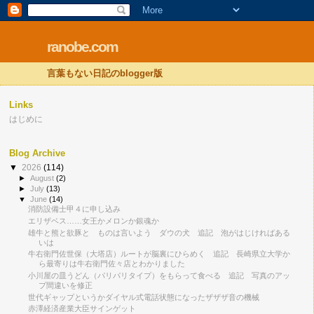
ranobe.com
言葉もない日記のblogger版
Links
はじめに
Blog Archive
▼
2026
(114)
►
August
(2)
►
July
(13)
▼
June
(14)
消防設備士甲４に申し込み
エリザベス……女王かメロンか銀魂か
雄牛と熊と欲豚と ものは言いよう ダウの犬 追記 泡がはじければある
いは
牛右衛門佐世保（大塔店）ルートが脳裏にひらめく 追記 長崎県立大学か
ら最寄りは牛右衛門佐々店とわかりました
小川屋の皿うどん（パリパリタイプ）をもらって食べる 追記 写真のアッ
プ間違いを修正
世代ギャップというかダイヤル式電話状態になったザザザ音の機械
赤澤経済産業大臣サインゲット