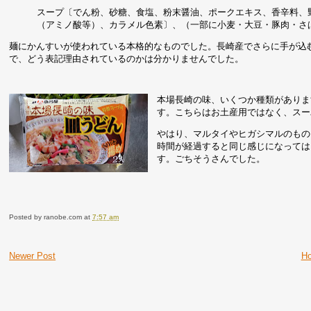
スープ〔でん粉、砂糖、食塩、粉末醤油、ポークエキス、香辛料、
（アミノ酸等）、カラメル色素〕、（一部に小麦・大豆・豚肉・さ
麺にかんすいが使われている本格的なものでした。長崎産でさらに手が込
で、どう表記理由されているのかは分かりませんでした。
本場長崎の味、いくつか種類がありま
す。こちらはお土産用ではなく、スー
やはり、マルタイやヒガシマルのもの
時間が経過すると同じ感じになっては
す。ごちそうさんでした。
Posted by
ranobe.com
at
7:57 am
Newer Post
H