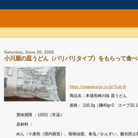
Saturday, June 20, 2026
小川屋の皿うどん（パリパリタイプ）をもらって食べ
https://ogawaya-jp.co.jp/?cat=9
商品名：本場長崎の味 皿うどん
規格： 110.2g（麺40g×2 スープ15.1
賞味期限 ：120日（常温）
原材料 ：
めん〔小麦粉（国内製造）、植物油脂、食塩／かんすい、酸化防止剤