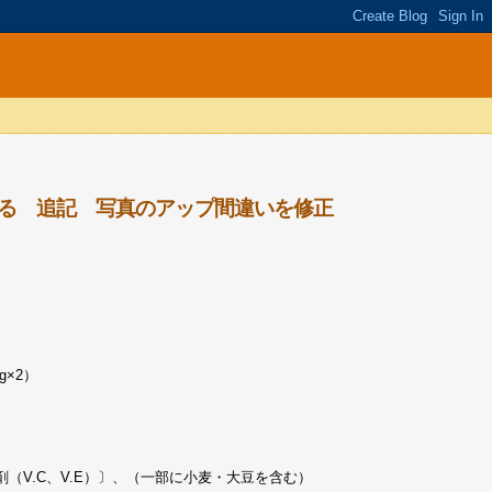
る 追記 写真のアップ間違いを修正
g×2）
（V.C、V.E）〕、（一部に小麦・大豆を含む）