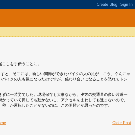
起こしを手伝うことに。
起こすと、そこには、新しい関節ができたバイクの人の足が、こう、ぐんにゃ
いバイクの人も気になったのですが、係わり合いになることを恐れてトン
きずに一苦労でした。現場保存も大事ながら、夕方の交通量の多い片道一
掛かっていて押しても動かないし、アクセルをまわしても進まないので、
十秒しか運転したことがないのに、この困難とか思ったのです。
ome
Older Post