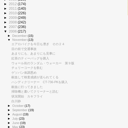
►
2012
(174)
►
2011
(140)
►
2010
(226)
►
2009
(249)
►
2008
(242)
►
2007
(236)
▼
2006
(217)
►
December
(15)
▼
November
(13)
エアロバイクを今日も漕ぎ その２４
目の前で交通事故
あまりにも、あまりにも見事に
紅茶のティーバッグを購入
ウォール街のランダム・ウォーカー 第９版
チェリーコークを飲む
ゲソパン体調悪め
献血して検査成績が送られてくる
ハンディクリーナー CT-736-PKを購入
献血に行ってきました
掃除機と書いてクリーナーと読む
状況開始 カキフライ
白川静
►
October
(17)
►
September
(19)
►
August
(19)
►
July
(23)
►
June
(19)
►
May
(23)