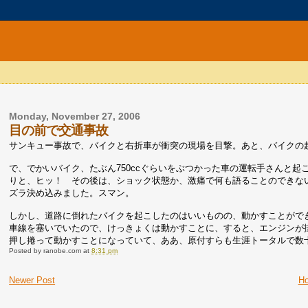
Monday, November 27, 2006
目の前で交通事故
サンキュー事故で、バイクと右折車が衝突の現場を目撃。あと、バイクの
で、でかいバイク、たぶん750ccぐらいをぶつかった車の運転手さんと
りと、ヒッ！ その後は、ショック状態か、激痛で何も語ることのできな
ズラ決め込みました。スマン。
しかし、道路に倒れたバイクを起こしたのはいいものの、動かすことがで
車線を塞いでいたので、けっきょくは動かすことに、すると、エンジンが
押し捲って動かすことになっていて、ああ、原付すらも生涯トータルで数
Posted by
ranobe.com
at
8:31 pm
Newer Post
H