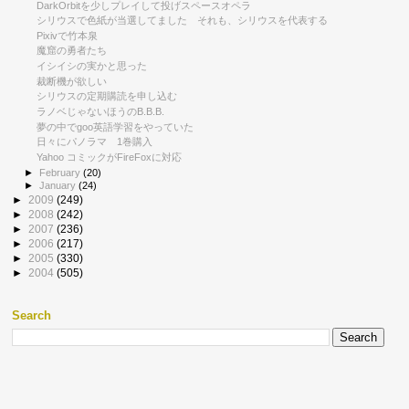
DarkOrbitを少しプレイして投げスペースオペラ
シリウスで色紙が当選してました それも、シリウスを代表する
Pixivで竹本泉
魔窟の勇者たち
イシイシの実かと思った
裁断機が欲しい
シリウスの定期購読を申し込む
ラノベじゃないほうのB.B.B.
夢の中でgoo英語学習をやっていた
日々にパノラマ 1巻購入
Yahoo コミックがFireFoxに対応
►
February
(20)
►
January
(24)
►
2009
(249)
►
2008
(242)
►
2007
(236)
►
2006
(217)
►
2005
(330)
►
2004
(505)
Search