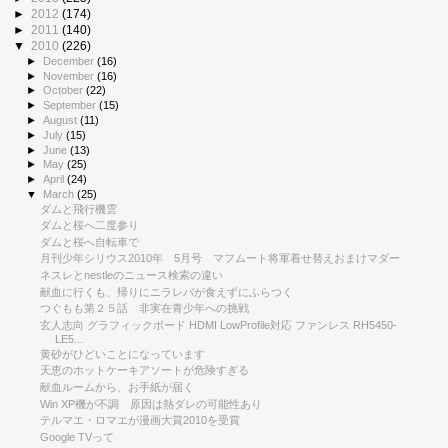
►
2012
(174)
►
2011
(140)
▼
2010
(226)
►
December
(16)
►
November
(16)
►
October
(22)
►
September
(15)
►
August
(11)
►
July
(15)
►
June
(13)
►
May
(25)
►
April
(24)
▼
March
(25)
ダムと飛行機雲
ダムと桜へ二度参り
ダムと桜へ自転車で
月刊少年シリウス2010年 5月号 マフムート将軍着せ替えおまけマダー
ネスレとnestleのニュース検索の違い
献血に行くも、帰りにニラレバが食えずにふらつく
つぐもも第２５話 非実在青少年への挑戦
玄人志向 グラフィックボード HDMI LowProfile対応 ファンレス RH5450-
LE5...
黄砂がひどいことになっています
天恵のホットケーキアソートが危険すぎる
献血ルームから、お手紙が届く
Win XP機が不調 原因は熱ダレの可能性あり
テルマエ・ロマエが漫画大賞2010を受賞
Google TVって