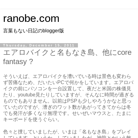
ranobe.com
言葉もない日記のblogger版
Thursday, December 15, 2011
エアロバイクと名もなき島、他にcore
fantasy ?
そういえば、エアロバイクを漕いでいる時は景色も変わら
ず苦痛なため、だいたいPCで何かをしています。エアロバ
イクの前にパソコンを一台設置して、夜だと米国の株価見
たり、youtube見たりしていますが、そんなに時間が過ぎる
ものでもありません。以前はPSPも少しやろうかなと思っ
ていたのですが、漕ぎのワット数があがってきてからは冬
でも発汗が多くなり無理です。せいぜいマウスと、たまに
キーボードを使うぐらい。
色々と捜していましたが、いまは「名もなき島」をプレイ
しています。というか、していましたが、神龍とかいう敵