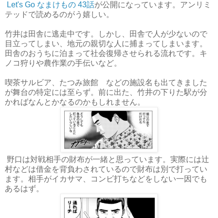
Let's Go なまけもの 43話
が公開になっています。アンリミ
テッドで読めるのがう嬉しい。
竹井は田舎に逃走中です。しかし、田舎で人が少ないので
目立ってしまい、地元の親切な人に捕まってしまいます。
田舎のおうちに泊まって社会復帰させられる流れです。キ
ノコ狩りや農作業の手伝いなど。
喫茶サルビア、たつみ旅館 などの施設名も出てきました
が舞台の特定には至らず。前に出た、竹井の下りた駅が分
かればなんとかなるのかもしれません。
野口は対戦相手の財布が一緒と思っています。実際には辻
村などは借金を背負わされているので財布は別で打ってい
ます。相手がイカサマ、コンビ打ちなどをしない一因でも
あるはず。