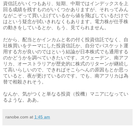
資信託がいくつもあり、短期、中期ではインデックスを上
回る成績を残すものがいくつかありますが、それってみん
ながこぞって買い上げているから値を飛ばしているだけで
はという疑念が拭いきれなくもあります。電力株が仕手株
の動きをしているとか、もう、見てられません。
だから、配当とかインカムと名の付く投資信託でなく、自
社株買いをテーマにした投資信託か、自分でバスケット運
用する方が良いのではという結論が日本株式でも通用する
のかどうかを調べていきたいです。スウェーデン、南アフ
リカ、オーストラリアが歴史的に株式のリターンが継続し
て高いらしいので、できればそこらへんの原因もとか思っ
ていると、夜が更けているのです。でも、南アフリカは為
替で相殺されそう。
なんか、気がつくと単なる投資（投機）マニアになってい
るような。ああ。
ranobe.com
at
1:45 am