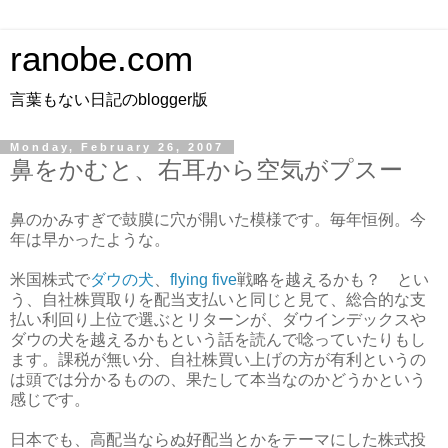
ranobe.com
言葉もない日記のblogger版
Monday, February 26, 2007
鼻をかむと、右耳から空気がプスー
鼻のかみすぎで鼓膜に穴が開いた模様です。毎年恒例。今
年は早かったような。
米国株式で
ダウの犬
、
flying five
戦略を越えるかも？ とい
う、自社株買取りを配当支払いと同じと見て、総合的な支
払い利回り上位で選ぶとリターンが、ダウインデックスや
ダウの犬を越えるかもという話を読んで唸っていたりもし
ます。課税が無い分、自社株買い上げの方が有利というの
は頭では分かるものの、果たして本当なのかどうかという
感じです。
日本でも、高配当ならぬ好配当とかをテーマにした株式投