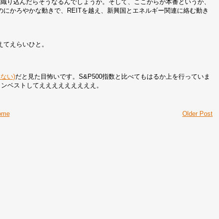
を織り込んだらそうなるんでしょうか。そして、ここからが本番というか、
にかろやかな動きで、REITを越え、新興国とエネルギー関連に絡む動き
えてえらいひと。
ない)
だと見た目怖いです。S&P500指数と比べてもはるか上を行っていま
インベストしてえええええええええ。
ome
Older Post