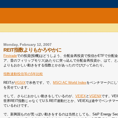
Monday, February 12, 2007
REIT指数よりもかろやかに
Firstrade
での投資(投機)はどうしよう、分配金再投資で投信かETFで分配
ア、昔のフィリップモリス)あたりに突っ込んで分配金再投資か、はて、と
よりもおかしい動きをする指数とかがあったのでびびってみたり。
指数連動投信等の5年比較
REITが
VGSIX
で水色です。で、
MSCI AC World Index
をベンチマークにし
を見せています。
そして、さらにおかしい動きをしているのが、
VEIEX
と
VGENX
です。VE
世界REIT指数じゃなくてU.S.REIT連動だとか、VEIEXは途中でベ
ているわけです。
で、新興国ものが荒っぽい動きをするのは当然としても、S&P Energy Se