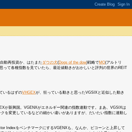
金自動再投資か、はたまた
ダウの犬
(
Dogs of the dow
)戦略で
MO
(アルトリ
思って各種指数を見ていたら、最近値動きがおかしいと評判の世界のREIT
ているはずの
VHGEX
が、狂っている動きと思ったVGSIXと近似した動き
IEXが新興国。VGENXがエネルギー関連の指数連動です。まあ、VGSIXは
ンチマークを変更しているなどの細かい違いがありますが、だいたい指数に連動し
ctor IndexをベンチマークにするVGENXも、なんか、ピコーンと上昇して