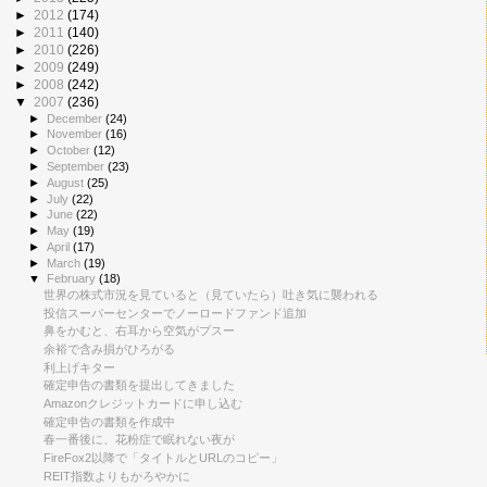
►
2012
(174)
►
2011
(140)
►
2010
(226)
►
2009
(249)
►
2008
(242)
▼
2007
(236)
►
December
(24)
►
November
(16)
►
October
(12)
►
September
(23)
►
August
(25)
►
July
(22)
►
June
(22)
►
May
(19)
►
April
(17)
►
March
(19)
▼
February
(18)
世界の株式市況を見ていると（見ていたら）吐き気に襲われる
投信スーパーセンターでノーロードファンド追加
鼻をかむと、右耳から空気がプスー
余裕で含み損がひろがる
利上げキター
確定申告の書類を提出してきました
Amazonクレジットカードに申し込む
確定申告の書類を作成中
春一番後に、花粉症で眠れない夜が
FireFox2以降で「タイトルとURLのコピー」
REIT指数よりもかろやかに