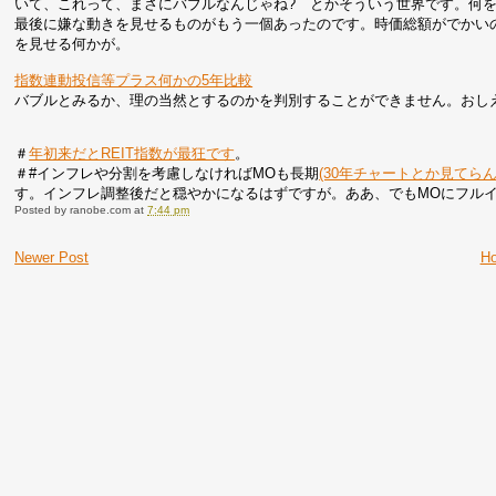
いて、これって、まさにバブルなんじゃね? とかそういう世界です。何
最後に嫌な動きを見せるものがもう一個あったのです。時価総額がでかいの
を見せる何かが。
指数連動投信等プラス何かの5年比較
バブルとみるか、理の当然とするのかを判別することができません。おし
＃
年初来だとREIT指数が最狂です
。
＃#インフレや分割を考慮しなければMOも長期
(30年チャートとか見てらん
す。インフレ調整後だと穏やかになるはずですが。ああ、でもMOにフル
Posted by
ranobe.com
at
7:44 pm
Newer Post
H