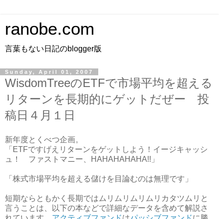
ranobe.com
言葉もない日記のblogger版
Sunday, April 01, 2007
WisdomTreeのETFで市場平均を超える
リターンを長期的にゲットだぜー 投
稿日４月１日
新年度とくべつ企画。
「ETFですげえリターンをゲットしよう！イージキャッシ
ュ！ ファストマニー、HAHAHAHAHA!!」
「株式市場平均を超える儲けを目論むのは無理です」
短期ならともかく長期ではムリムリムリムリカタツムリと
言うことは、以下の本などで詳細なデータを含めて解説さ
れています。
アクティブファンド
は
パッシブファンド
に勝