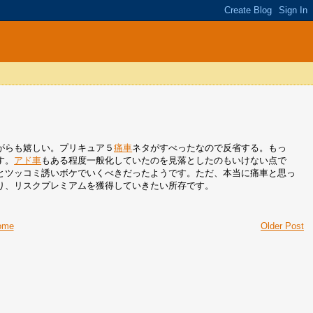
がらも嬉しい。プリキュア５
痛車
ネタがすべったなので反省する。もっ
す。
アド車
もある程度一般化していたのを見落としたのもいけない点で
とツッコミ誘いボケでいくべきだったようです。ただ、本当に痛車と思っ
り、リスクプレミアムを獲得していきたい所存です。
ome
Older Post