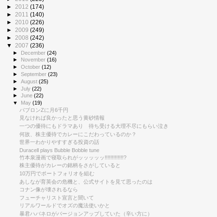
►
2012
(174)
►
2011
(140)
►
2010
(226)
►
2009
(249)
►
2008
(242)
▼
2007
(236)
►
December
(24)
►
November
(16)
►
October
(12)
►
September
(23)
►
August
(25)
►
July
(22)
►
June
(22)
▼
May
(19)
パブロンZに月6千円
見なければ良かったと思う黄砂情報
一つの優待にもドラマあり 待ち受ける大理不尽にもらい泣き
何故、株主優待でカレーにこだわっているのか？
世界一わかりやすすぎる投資の話
Duracell plays Bubble Bobble tune
竹本泉漫画で寝取られがッッッッッ!!!!!!!!!!!!!?
株主優待がカレーの銘柄をさがしていると
10万円でポートフォリオを組む
あしなが育英会の危機と、公式サイトを見て思ったのは
コナン像が壊されるなら
フューチャリスト宣言と聞いて
リアルワールドでオズの魔法使いかと
暴君ハバネロがバージョンアップしていた（辛い方に）