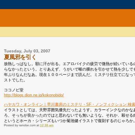
Tuesday, July 03, 2007
夏風邪を引く
放熱しっぱなし。額に汗が出る。エアロバイクの疲労で微熱が続いている
らなかったという。とりあえず、うがいで喉の腫れを引かせて熱を少しで
年ぶりなんだなあ。現在１００ページまで読んだ。ミステリ仕立てになっ
ストでした。
ココノビ堂
http://blogs.dion.ne.jp/kokonobido/
ハヤカワ・オンライン｜早川書房のミステリ・SF・ノンフィクション:検
イラストとしては、天野雰囲気優先だったようす。カラーインクなのかな
ろ、そっちが良かったのではと思わないでも無いような。それか、殺せる
というとホーカ・シリーズもいつか菊池健イラストで復刻するのじゃろか
Posted by
ranobe.com
at
12:38 am