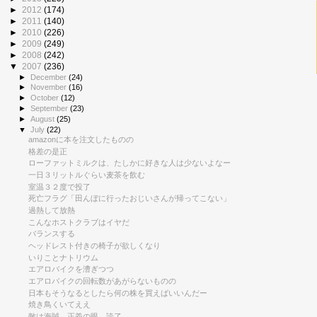
►
2012
(174)
►
2011
(140)
►
2010
(226)
►
2009
(249)
►
2008
(242)
▼
2007
(236)
►
December
(24)
►
November
(16)
►
October
(12)
►
September
(23)
►
August
(25)
▼
July
(22)
amazonに本を注文したものの
格差の是正
ローファットミルクは、たしかに好きな人は少ないよなー
一日３リットルぐらい麦茶を飲む
室温３２度で投了
死亡フラグ「田んぼに行ったおじいさんが帰ってこない」
過熱して放熱
こんなホストクラブはイヤだ
バランスする
ヘッドレスト付きの椅子が欲しくなり
いりことナトリウム
エアロバイクを漕ぎつつ
エアロバイクの回転数があがらないものの
日本もそうなるとしたら何の株を買えばいいんだー
焼き鳥くいてええ
敵は海賊 正義の眼 読了