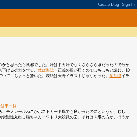
のかと思ったら風邪でした。汗はドカ汗でなくさらさら系だったので分か
も下げる努力をする。
敵は海賊
正義の眼が届くのでぼちぼちと読む。10
ていて、ちょっと驚いた。表紙は天野イラストじゃなかった。
菊池健
イラ
索結果一覧
あ。モノレールねこかポストカード風でも良かったのにというか、むし
肉食獣性丸出し猫ちゃんニワトリ大殺戮の図。それはＡ級の方か。ほうか
。