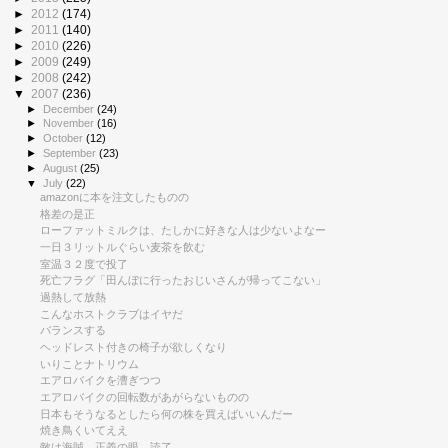
►
2012
(174)
►
2011
(140)
►
2010
(226)
►
2009
(249)
►
2008
(242)
▼
2007
(236)
►
December
(24)
►
November
(16)
►
October
(12)
►
September
(23)
►
August
(25)
▼
July
(22)
amazonに本を注文したものの
格差の是正
ローファットミルクは、たしかに好きな人は少ないよなー
一日３リットルぐらい麦茶を飲む
室温３２度で投了
死亡フラグ「田んぼに行ったおじいさんが帰ってこない」
過熱して放熱
こんなホストクラブはイヤだ
バランスする
ヘッドレスト付きの椅子が欲しくなり
いりことナトリウム
エアロバイクを漕ぎつつ
エアロバイクの回転数があがらないものの
日本もそうなるとしたら何の株を買えばいいんだー
焼き鳥くいてええ
敵は海賊 正義の眼 読了