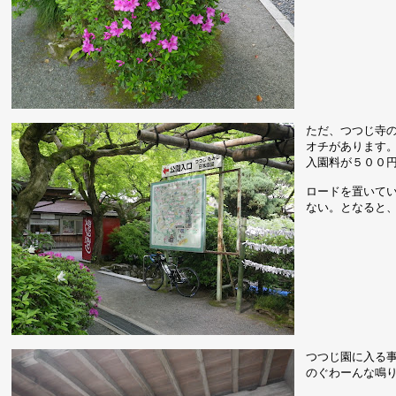
ただ、つつじ寺
オチがあります
入園料が５００
ロードを置いて
ない。となると
つつじ園に入る
のぐわーんな鳴