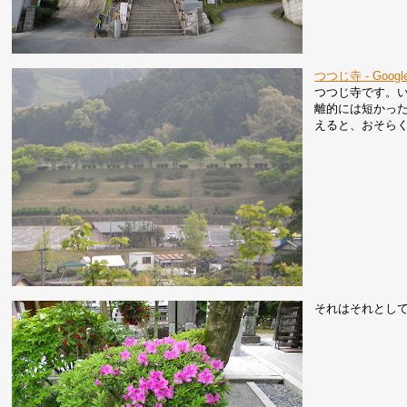
つつじ寺 - Googl
つつじ寺です。
離的には短かっ
えると、おそら
それはそれとし