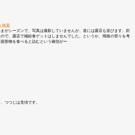
e 検索
いまがシーズンで、写真は撮影していませんが、道には露店も並びます。距
たので、露店で補給食ゲットはしませんでした。というか、帰路の登りを考
く固形物を食べると詰むという確信がー
て、つつじは見頃です。