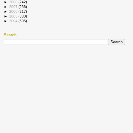
►
2008
(242)
►
2007
(236)
►
2006
(217)
►
2005
(330)
►
2004
(505)
Search