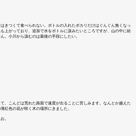
食はきつくて食べられない。ボトルの入れたポカリだけはぐんぐん無くなっ
温も上がっており、追加で水をボトルに汲みたいところですが、山の中に給
せん。小川から汲むのは最後の手段にしたい。
えて、こんどは荒れた路面で速度が出ることに苦しみます。なんとか越えた
の薄紅色の花が咲く木の場所にきました。
んお。