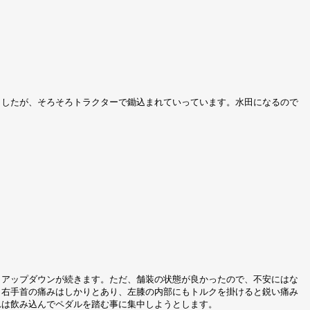
ましたが、そろそろトラクターで鋤込まれていっています。水田になるので
もアップダウンが続きます。ただ、舗装の状態が良かったので、不安にはな
。右手首の痛みはしかりとあり、左膝の内部にもトルクを掛けると鋭い痛み
れは飲み込んでペダルを踏む事に集中しようとします。