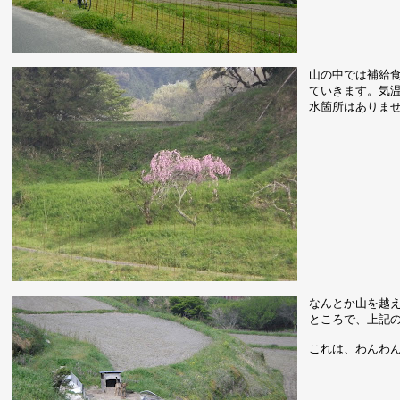
山の中では補給
ていきます。気
水箇所はありま
なんとか山を越
ところで、上記
これは、わんわ