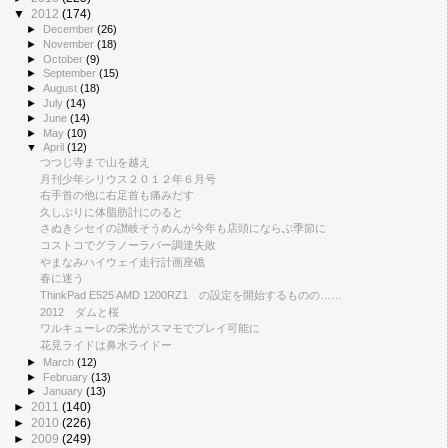
▼
2012
(174)
►
December
(26)
►
November
(18)
►
October
(9)
►
September
(15)
►
August
(18)
►
July
(14)
►
June
(14)
►
May
(10)
▼
April
(12)
つつじ寺まで山を越え
月刊少年シリウス２０１２年６月号
右手首の他に右足首も痛みだす
久しぶりに体脂肪計にのると
さぬきシセイの讃岐そうめんが今年も店頭にならぶ季節に
コストコでグラノーラバー調達失敗
やまなみハイウェイ走行計画座礁
春に迷う
ThinkPad E525 AMD 1200RZ1 の設定を開始するものの……
2012 ダムと桜
ワルキューレの栄光がスマモでプレイ可能に
花見ライドは鼻水ライドー
►
March
(12)
►
February
(13)
►
January
(13)
►
2011
(140)
►
2010
(226)
►
2009
(249)