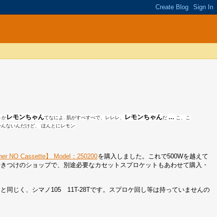
レモン
ちゃん
レモンちゃん
...
うか
てなによ. 肌がすべすべで、レレレ、
だ
こ、こ
かんないんだけど、 ほんとにレモン
ner NO Cassette】 Model：250200
を購入しました。これで500Wを越えて
行きつけのショップで、別途必要なカセットスプロケットもあわせて購入・
リアと同じく、シマノ105 11T-28Tです。スプロケ回し等は持っていませんの