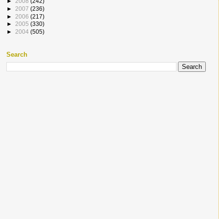
►
2008
(242)
►
2007
(236)
►
2006
(217)
►
2005
(330)
►
2004
(505)
Search