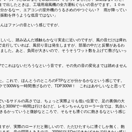
Wまで出したときは、工場用扇風機の全力運転ぐらいの音がでます。１０ｍ
が分かるなー、エアコンの室外機のうるさめのやつぐらい？ 雨が降ってい
、振動を伴うような低音ではない」
せんはファンの音という感じですが、
涼しいし、踏み込んだ感触もかなり実走に近いのですが、風の音だけは痺れ
mで走行していれば、風切り音は発生しますが、部屋の中だと反響があるわ
きました。あと、負荷が大きいので、そうそうワット数を上げて漕げないっ
50Wでこれはないだろうなという音です。その先の音の変化までは踏めません
た。これで、ほんとうのところのFTPなどが分かるかなという感じです。
クで300Wを一時間漕げるので、TDP300W！ これはあやしいなと思って
でいるサドルの高さでは、ちょっと実際よりも低い位置で、足の裏側の大
と300Wで一時間は行けるけど、レモンちゃんなローラー台では、気合い
持できるかっていうと微妙なところで、そもそも漕ぐのに飽きるなという感じ
ますが、実際のロードだと難しいので、ただひたすらに漕ぐしか無く、飽
ます。音の問題もあるので、200WでLSDができればそれで行きたい感じ