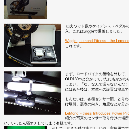
出力ワット数やケイデンス（ペダルの
入。これはwiggleで通販しました。
Wiggle | Lemond Fitness - the 
これです。
まず、ロードバイクの後輪を外して、
OLD130mと分かっていたにもかかわ
しまい、「な、なんで嵌らないんだ！
にはめた後は、本体への設置は簡単で
もんだいは、各種センサー類、とりわ
け場所、裏表の向き、角度などが分か
LeMond Fitness Introduces Power Pilo
紹介の写真のセンサー取り付けの場所
い、いったん寝オチしてしまう有様です。
そして、起きた後は実走? いや、実使用で