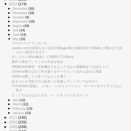
▼
2012
(174)
►
December
(26)
►
November
(18)
►
October
(9)
►
September
(15)
►
August
(18)
►
July
(14)
►
June
(14)
▼
May
(10)
クロスバイクでしかいち
ranobe.comの言葉もない日記のBlogger版が自動判別でSPAMに分類されて消
されて復活するまで
久しぶりに400ml献血して2時間で1700kcal
新約３巻読了してミサカ不在を知る
2時間200W維持 北海魔行で止まってるなら薔薇姫までは読もうプ
1000kcal漕げばカツ丼大盛りもチャラというほわんほわん理論
1000kcal漕ごうと思ってなんとか漕ぐ
あまりにも予想された結末へと収束していっていておののく
FTP300Wの道険し レモン・レボリューション・ローラー台でリアリズムに
臥す
とってもはぁはぁできる、レ、レモンちゃんをゲット
►
April
(12)
►
March
(12)
►
February
(13)
►
January
(13)
►
2011
(140)
►
2010
(226)
►
2009
(249)