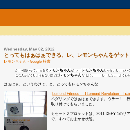
Wednesday, May 02, 2012
とってもはぁはぁできる、レ、レモンちゃんをゲット
レモンちゃん - Google 検索
レモンちゃん
レモンちゃん
か、可愛いって。 まるで
だ. レ、
じゃないわ。 とい
レモンちゃん
こなんかどうしようもないほどに
だ. はう。 ……わ、わたし、よくわ
はぁはぁ。というわけで、と、とってもレモンちゃんな
Lemond Fitness 【Lemond Revolution Trai
ペダリングではぁはぁできます。ウラー！ 
取り付けてもらいました。
カセットスプロケットは、2011 DEFY 1の
で、すべておまかせ状態。