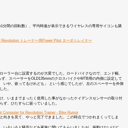
1分間の回転数）、平均時速が表示できるワイヤレスの専用サイコンも購
Lemond Revolution トレーナー用Power Pilot ターボトレイナー
ローラー台に設置するのが大変でした。ロードバイクなので、エンド幅、
らず、スペーサーをOLD135mmのクロスバイクやMTB用の内側に設定して
 いや、嵌ってるけれども」 という感じでしたが、左のスペーサーを外側
した。
け、いままでまったく使用した事がなかったケイデンスセンサーの取り付
らず、ひたすらに嵌っていました。
t Computer for Revolution Trainer - Bike Rumor
と向きを見て、やっと完了できました。この時点でつかれまくってしま
す。いろいろと騒音などを家族に聞いてもらいましたが、振動はないけど、