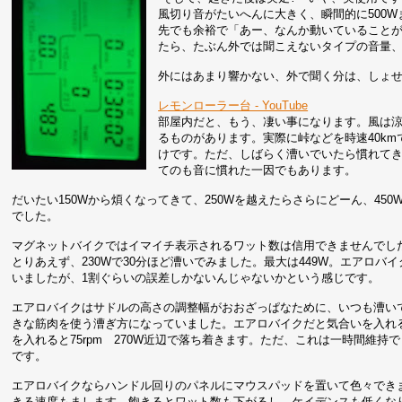
風切り音がたいへんに大きく、瞬間的に500
先でも余裕で「あー、なんか動いていること
たら、たぶん外では聞こえないタイプの音量
外にはあまり響かない、外で聞く分は、しょ
レモンローラー台 - YouTube
部屋内だと、もう、凄い事になります。風は
るものがあります。実際に峠などを時速40k
けです。ただ、しばらく漕いでいたら慣れて
てのも音に慣れた一因でもあります。
だいたい150Wから煩くなってきて、250Wを越えたらさらにどーん、4
でした。
マグネットバイクではイマイチ表示されるワット数は信用できませんでし
とりあえず、230Wで30分ほど漕いでみました。最大は449W。エアロバイ
いましたが、1割ぐらいの誤差しかないんじゃないかという感じです。
エアロバイクはサドルの高さの調整幅がおおざっぱなために、いつも漕い
きな筋肉を使う漕ぎ方になっていました。エアロバイクだと気合いを入れる
を入れると75rpm 270W近辺で落ち着きます。ただ、これは一時間維
です。
エアロバイクならハンドル回りのパネルにマウスパッドを置いて色々でき
きる速度もまします。飽きるとワット数も下がるし、ケイデンスも低くなり