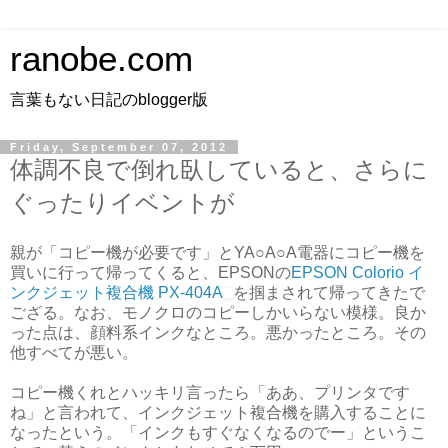
ranobe.com
言葉もない日記のblogger版
Friday, September 07, 2012
体調不良で倒れ臥していると、さらに
ぐったりイベントが
親が「コピー機が必要です」とYA○A○A電器にコピー機を
買いに行って帰ってくると、EPSONの
EPSON Colorio イ
ンクジェット複合機 PX-404A
を掴まされて帰ってきたで
ござる。なお、モノクロのコピーしかいらない模様。良か
った点は、顔料系インクなところ。悪かったところ。その
他すべてが悪い。
コピー機くれとハッキリ言ったら「ああ、プリンタです
ね」と言われて、インクジェット複合機を購入することに
なったという。「インクもすぐなくなるのでー」というこ