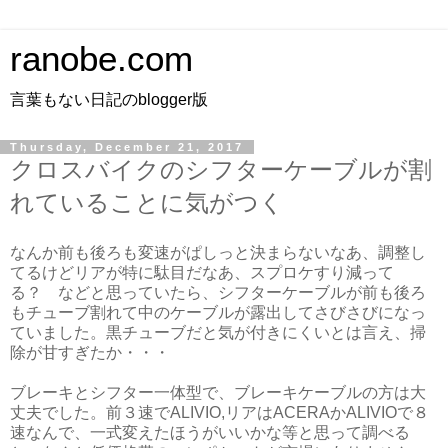
ranobe.com
言葉もない日記のblogger版
Thursday, December 21, 2017
クロスバイクのシフターケーブルが割
れていることに気がつく
なんか前も後ろも変速がぱしっと決まらないなあ、調整し
てるけどリアが特に駄目だなあ、スプロケすり減って
る？ などと思っていたら、シフターケーブルが前も後ろ
もチューブ割れて中のケーブルが露出してさびさびになっ
ていました。黒チューブだと気が付きにくいとは言え、掃
除が甘すぎたか・・・
ブレーキとシフター一体型で、ブレーキケーブルの方は大
丈夫でした。前３速でALIVIO,リアはACERAかALIVIOで８
速なんで、一式変えたほうがいいかな等と思って調べる