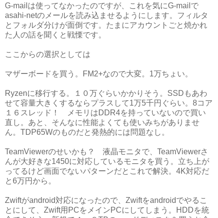
G-mailは使ってなかったのですが、これを気にG-mailで
asahi-netのメールを読み込ませるようにします。フィルタ
とフォルダ分けが面倒です。たまにアカウントごと焼かれ
た人の話を聞くと戦慄です。
ここからの選択としては
マザーボードを買う。FM2+なので大変。1万ちょい。
Ryzenに移行する。１０万ぐらいかかりそう。SSDもあわ
せて容量大きくするならプラスして1万5千円ぐらい。8コア
１６スレッド！ メモリはDDR4を持っていないので買い
直し。あと、そんなに性能よくても使いみちがありませ
ん。TDP65Wのものだと発熱的には問題なし。
TeamViewerのせいかも？ 液晶モニタで、TeamViewerさ
んが大好きな1450に対応しているモニタを買う。立ち上が
ってるけど画面でないパターンだとこれで解決。4K対応だ
と6万円から。
Zwiftがandroid対応になったので、Zwiftをandroidでやるこ
とにして、Zwift用PCをメインPCにしてしまう。HDDを統